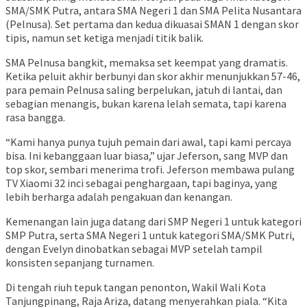
SMA/SMK Putra, antara SMA Negeri 1 dan SMA Pelita Nusantara
(Pelnusa). Set pertama dan kedua dikuasai SMAN 1 dengan skor
tipis, namun set ketiga menjadi titik balik.
SMA Pelnusa bangkit, memaksa set keempat yang dramatis.
Ketika peluit akhir berbunyi dan skor akhir menunjukkan 57-46,
para pemain Pelnusa saling berpelukan, jatuh di lantai, dan
sebagian menangis, bukan karena lelah semata, tapi karena
rasa bangga.
“Kami hanya punya tujuh pemain dari awal, tapi kami percaya
bisa. Ini kebanggaan luar biasa,” ujar Jeferson, sang MVP dan
top skor, sembari menerima trofi. Jeferson membawa pulang
TV Xiaomi 32 inci sebagai penghargaan, tapi baginya, yang
lebih berharga adalah pengakuan dan kenangan.
Kemenangan lain juga datang dari SMP Negeri 1 untuk kategori
SMP Putra, serta SMA Negeri 1 untuk kategori SMA/SMK Putri,
dengan Evelyn dinobatkan sebagai MVP setelah tampil
konsisten sepanjang turnamen.
Di tengah riuh tepuk tangan penonton, Wakil Wali Kota
Tanjungpinang, Raja Ariza, datang menyerahkan piala. “Kita