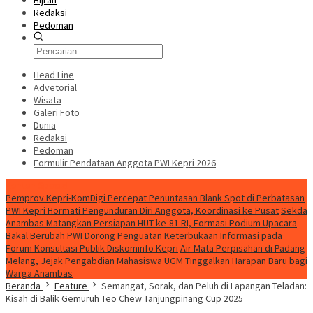
Hijrah
Redaksi
Pedoman
Head Line
Advetorial
Wisata
Galeri Foto
Dunia
Redaksi
Pedoman
Formulir Pendataan Anggota PWI Kepri 2026
Konten Spesial
Pemprov Kepri-KomDigi Percepat Penuntasan Blank Spot di Perbatasan
PWI Kepri Hormati Pengunduran Diri Anggota, Koordinasi ke Pusat
Sekda
Anambas Matangkan Persiapan HUT ke-81 RI, Formasi Podium Upacara
Bakal Berubah
PWI Dorong Penguatan Keterbukaan Informasi pada
Forum Konsultasi Publik Diskominfo Kepri
Air Mata Perpisahan di Padang
Melang, Jejak Pengabdian Mahasiswa UGM Tinggalkan Harapan Baru bagi
Warga Anambas
Beranda
Feature
Semangat, Sorak, dan Peluh di Lapangan Teladan:
Kisah di Balik Gemuruh Teo Chew Tanjungpinang Cup 2025