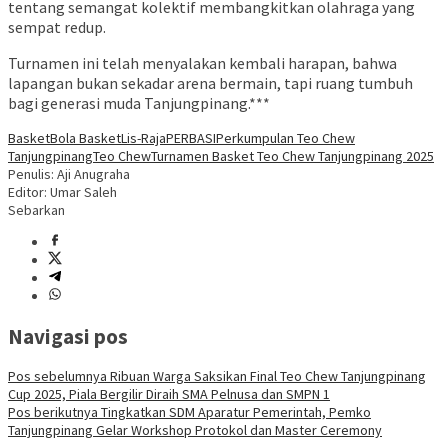
tentang semangat kolektif membangkitkan olahraga yang
sempat redup.
Turnamen ini telah menyalakan kembali harapan, bahwa
lapangan bukan sekadar arena bermain, tapi ruang tumbuh
bagi generasi muda Tanjungpinang.***
Basket
Bola Basket
Lis-Raja
PERBASI
Perkumpulan Teo Chew
Tanjungpinang
Teo Chew
Turnamen Basket Teo Chew Tanjungpinang 2025
Penulis: Aji Anugraha
Editor: Umar Saleh
Sebarkan
Navigasi pos
Pos sebelumnya
Ribuan Warga Saksikan Final Teo Chew Tanjungpinang
Cup 2025, Piala Bergilir Diraih SMA Pelnusa dan SMPN 1
Pos berikutnya
Tingkatkan SDM Aparatur Pemerintah, Pemko
Tanjungpinang Gelar Workshop Protokol dan Master Ceremony