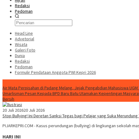
Hijrah
Redaksi
Pedoman
Head Line
Advetorial
Wisata
Galeri Foto
Dunia
Redaksi
Pedoman
Formulir Pendataan Anggota PWI Kepri 2026
Konten Spesial
Air Mata Perpisahan di Padang Melang, Jejak Pengabdian Mahasiswa UGM
Umarlisman Pesan Kepada BPD Baru Batu Utamakan Kepentingan Masyara
Bersih
20 Juli 2026
20 Juli 2026
Stop Bullying! Ini Deretan Sanksi Tegas bagi Pelajar yang Suka Merundun
PIJARKEPRI.COM - Kasus perundungan (bullying) di lingkungan sekolah mas
HARI INI