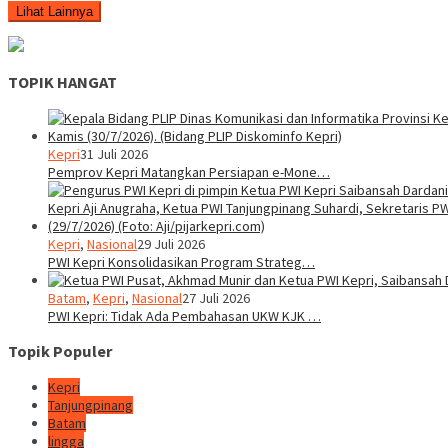
Lihat Lainnya
TOPIK HANGAT
Kepri
31 Juli 2026
Pemprov Kepri Matangkan Persiapan e-Mone…
Kepri
,
Nasional
29 Juli 2026
PWI Kepri Konsolidasikan Program Strateg…
Batam
,
Kepri
,
Nasional
27 Juli 2026
PWI Kepri: Tidak Ada Pembahasan UKW KJK …
Topik Populer
Kepri
Tanjungpinang
Batam
lingga