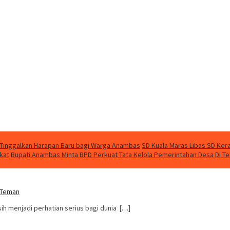
 Tinggalkan Harapan Baru bagi Warga Anambas
SD Kuala Maras Libas SD Kera
kat
Bupati Anambas Minta BPD Perkuat Tata Kelola Pemerintahan Desa
Di T
g Teman
ih menjadi perhatian serius bagi dunia […]