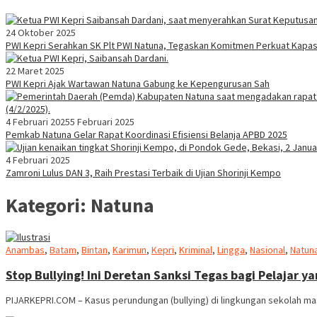
24 Oktober 2025
PWI Kepri Serahkan SK Plt PWI Natuna, Tegaskan Komitmen Perkuat Kapa
22 Maret 2025
PWI Kepri Ajak Wartawan Natuna Gabung ke Kepengurusan Sah
4 Februari 2025
5 Februari 2025
Pemkab Natuna Gelar Rapat Koordinasi Efisiensi Belanja APBD 2025
4 Februari 2025
Zamroni Lulus DAN 3, Raih Prestasi Terbaik di Ujian Shorinji Kempo
Kategori:
Natuna
Anambas
,
Batam
,
Bintan
,
Karimun
,
Kepri
,
Kriminal
,
Lingga
,
Nasional
,
Natun
Stop Bullying! Ini Deretan Sanksi Tegas bagi Pelajar
PIJARKEPRI.COM – Kasus perundungan (bullying) di lingkungan sekolah mas