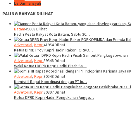
Lis Darmansyah
PALING BANYAK DILIHAT
Batam
49668 Dilihat
Hadiri Pesta Rakyat Kota Batam, Sabtu 30…
Advetorial
,
Kepri
41954 Dilihat
Ketua DPRD Prov Kepri Hadiri Rakor FORKO…
Advetorial
,
Kepri
39348 Dilihat
Wakil Ketua I DPRD Kepri Hadiri Pisah Sa…
Advetorial
,
Kepri
30548 Dilihat
Komisi III Rapat Koordinasi dengan PT In…
Advetorial
,
Kepri
30397 Dilihat
Ketua DPRD Kepri Hadiri Pengukuhan Anggo…