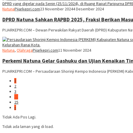
Natuna
Pijarkepri.com
23 November 2024
4 Desember 2024
DPRD Natuna Sahkan RAPBD 2025, Fraksi Berikan Mas
PIJARKEPRI.COM – Dewan Perwakilan Rakyat Daerah (DPRD) Kabupaten N
Natuna
,
Olahraga
Pijarkepri.com
11 November 2024
Perkemi Natuna Gelar Gashuku dan Ujian Kenaikan Ti
PIJARKEPRI.COM – Persaudaraan Shorinji Kempo Indonesia (PERKEMI) Kab
1
2
3
…
25
»
Tidak Ada Pos Lagi.
Tidak ada laman yang di load.