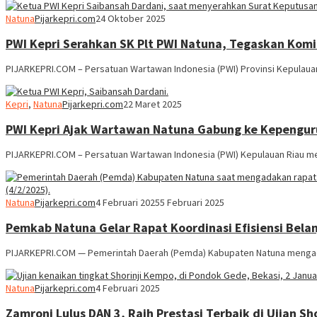
Natuna
Pijarkepri.com
24 Oktober 2025
PWI Kepri Serahkan SK Plt PWI Natuna, Tegaskan Ko
PIJARKEPRI.COM – Persatuan Wartawan Indonesia (PWI) Provinsi Kepulaua
Kepri
,
Natuna
Pijarkepri.com
22 Maret 2025
PWI Kepri Ajak Wartawan Natuna Gabung ke Kepengur
PIJARKEPRI.COM – Persatuan Wartawan Indonesia (PWI) Kepulauan Riau me
Natuna
Pijarkepri.com
4 Februari 2025
5 Februari 2025
Pemkab Natuna Gelar Rapat Koordinasi Efisiensi Bela
PIJARKEPRI.COM — Pemerintah Daerah (Pemda) Kabupaten Natuna mengadak
Natuna
Pijarkepri.com
4 Februari 2025
Zamroni Lulus DAN 3, Raih Prestasi Terbaik di Ujian Sh