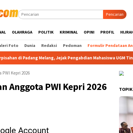
Pencarian
NAL
OLAHRAGA
POLITIK
KRIMINAL
OPINI
PROFIL
HIJRA
leri Foto
Dunia
Redaksi
Pedoman
Formulir Pendataan An
Padang Melang, Jejak Pengabdian Mahasiswa UGM Tinggalkan Har
a PWI Kepri 2026
an Anggota PWI Kepri 2026
TOPIK