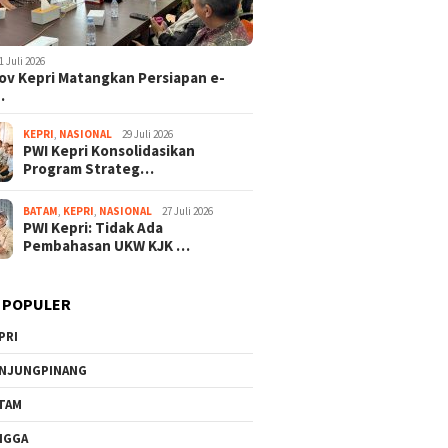
1 Juli 2026
v Kepri Matangkan Persiapan e-
…
KEPRI
,
NASIONAL
29 Juli 2026
PWI Kepri Konsolidasikan
Program Strateg…
BATAM
,
KEPRI
,
NASIONAL
27 Juli 2026
PWI Kepri: Tidak Ada
Pembahasan UKW KJK …
 POPULER
PRI
NJUNGPINANG
TAM
NGGA