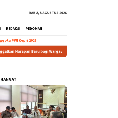
RABU, 5 AGUSTUS 2026
H
REDAKSI
PEDOMAN
ggota PWI Kepri 2026
apan Baru bagi Warga Anambas
SD Kuala Maras Libas SD K
 HANGAT