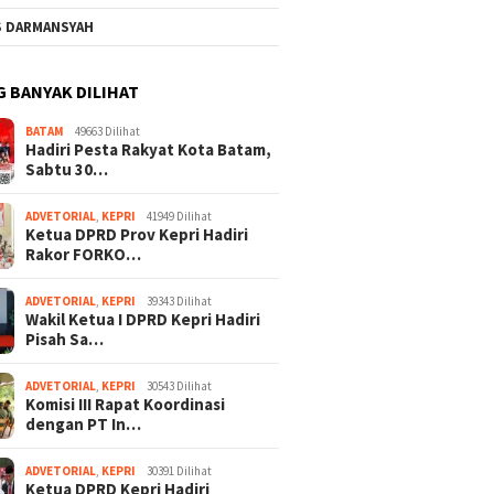
S DARMANSYAH
G BANYAK DILIHAT
BATAM
49663 Dilihat
Hadiri Pesta Rakyat Kota Batam,
Sabtu 30…
ADVETORIAL
,
KEPRI
41949 Dilihat
Ketua DPRD Prov Kepri Hadiri
Rakor FORKO…
ADVETORIAL
,
KEPRI
39343 Dilihat
Wakil Ketua I DPRD Kepri Hadiri
Pisah Sa…
ADVETORIAL
,
KEPRI
30543 Dilihat
Komisi III Rapat Koordinasi
dengan PT In…
ADVETORIAL
,
KEPRI
30391 Dilihat
Ketua DPRD Kepri Hadiri