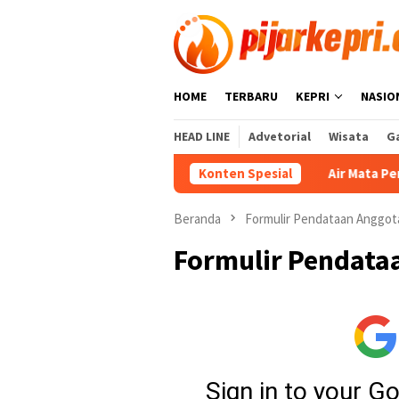
Loncat
ke
konten
HOME
TERBARU
KEPRI
NASIO
HEAD LINE
Advetorial
Wisata
Ga
Konten Spesial
Air Mata Perpisahan di 
Beranda
Formulir Pendataan Anggot
Formulir Pendata