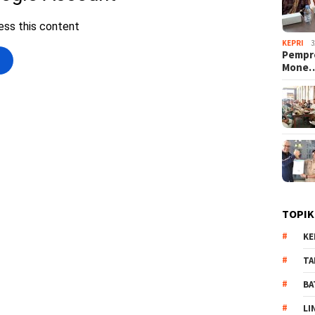
KEPRI
3
Pempro
Mone
TOPIK
KE
TA
BA
LI