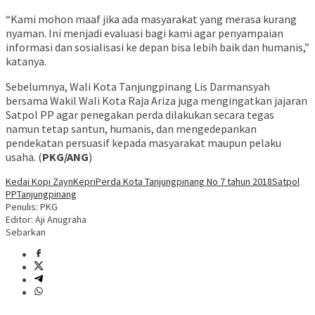
“Kami mohon maaf jika ada masyarakat yang merasa kurang
nyaman. Ini menjadi evaluasi bagi kami agar penyampaian
informasi dan sosialisasi ke depan bisa lebih baik dan humanis,”
katanya.
Sebelumnya, Wali Kota Tanjungpinang Lis Darmansyah
bersama Wakil Wali Kota Raja Ariza juga mengingatkan jajaran
Satpol PP agar penegakan perda dilakukan secara tegas
namun tetap santun, humanis, dan mengedepankan
pendekatan persuasif kepada masyarakat maupun pelaku
usaha. (
PKG/ANG
)
Kedai Kopi Zayn
Kepri
Perda Kota Tanjungpinang No 7 tahun 2018
Satpol
PP
Tanjungpinang
Penulis: PKG
Editor: Aji Anugraha
Sebarkan