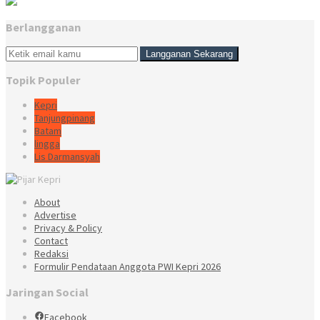
Berlangganan
Topik Populer
Kepri
Tanjungpinang
Batam
lingga
Lis Darmansyah
About
Advertise
Privacy & Policy
Contact
Redaksi
Formulir Pendataan Anggota PWI Kepri 2026
Jaringan Social
Facebook