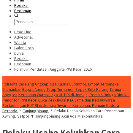
Hijrah
Redaksi
Pedoman
Head Line
Advetorial
Wisata
Galeri Foto
Dunia
Redaksi
Pedoman
Formulir Pendataan Anggota PWI Kepri 2026
Konten Spesial
Polresta Barelang Ungkap Tiga Kasus Curanmor, Empat Tersangka
Diamankan
Bupati Aneng Tutup Turnamen Sepak Bola Karang Taruna
Anggrek
Kericuhan Warnai Laga HUT RI di Jemaja, Pemain Diduga Dipukul
Penonton
PWI Kepri Buka Reaktivasi KTA Lama dan Kedaluwarsa
Pertandingan HUT RI di Jemaja Diwarnai Kericuhan, Pemain Cedera
Beranda
Tanjungpinang
Pelaku Usaha Keluhkan Cara Penertiban
Awning, Satpol PP Tanjungpinang Akui Ada Miskomunikasi
Pelaku Usaha Keluhkan Cara