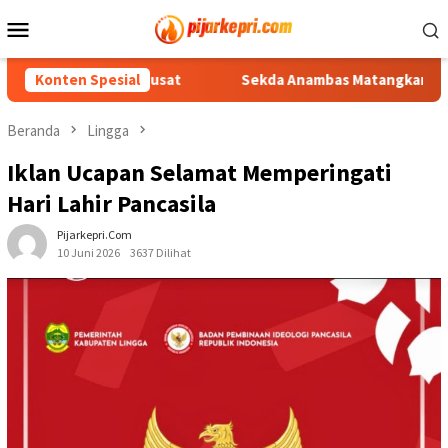
Loncat
Menu
ke
Mobile
konten
nasi ke Pusat
Konten Spesial
Sekda Anambas Matangkan Persiapan HUT k
Beranda
Lingga
Iklan Ucapan Selamat Memperingati
Hari Lahir Pancasila
Pijarkepri.com
10 Juni 2026
3637 Dilihat