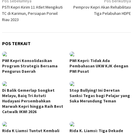
Navigasi
Pos sebelumnya
Pos berikutnya
PSTI Kepri Kirim 11 Atlet Mengikuti
Pemprov Kepri Akan Rehabilitasi
pos
TC di Karimun, Persiapan Porwil
Tiga Pelabuhan HDPE
Riau 2023
POS TERKAIT
PWI Kepri Konsolidasikan
PWI Kepri: Tidak Ada
Program Strategis Bersama
Pembahasan UKW KJK dengan
Pengurus Daerah
PWI Pusat
Di Balik Gemerlap Songket
Stop Bullying! Ini Deretan
Melayu, Baiq Tri Astuti
Sanksi Tegas bagi Pelajar yang
Hudayani Persembahkan
Suka Merundung Teman
Marwah Kepri hingga Raih Best
Catwalk IKWI 2026
Rida K Liamsi Tuntut Kembali
Rida K. Liamsi: Tiga Dekade