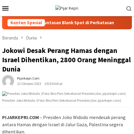
Loncat
Menu
ke
Mobile
konten
gi Percepat Penuntasan Blank Spot di Perbatasan
Konten Spesial
PWI K
Beranda
Dunia
Jokowi Desak Perang Hamas dengan
Israel Dihentikan, 2800 Orang Meninggal
Dunia
Pijarkepri.com
13 Oktober 2023
1919 Dilihat
Presiden Joko Widodo. (Foto: Biro Pers Sekretariat Presiden/doc.pijarkepri.com)
PIJARKEPRI.COM
– Presiden Joko Widodo mendesak perang
antara Hamas dengan Israel di Jalur Gaza, Palestina segera
dihentikan.