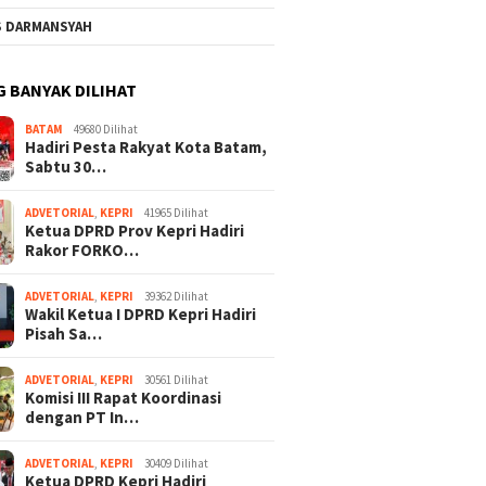
S DARMANSYAH
G BANYAK DILIHAT
BATAM
49680 Dilihat
Hadiri Pesta Rakyat Kota Batam,
Sabtu 30…
ADVETORIAL
,
KEPRI
41965 Dilihat
Ketua DPRD Prov Kepri Hadiri
Rakor FORKO…
ADVETORIAL
,
KEPRI
39362 Dilihat
Wakil Ketua I DPRD Kepri Hadiri
Pisah Sa…
ADVETORIAL
,
KEPRI
30561 Dilihat
Komisi III Rapat Koordinasi
dengan PT In…
ADVETORIAL
,
KEPRI
30409 Dilihat
Ketua DPRD Kepri Hadiri