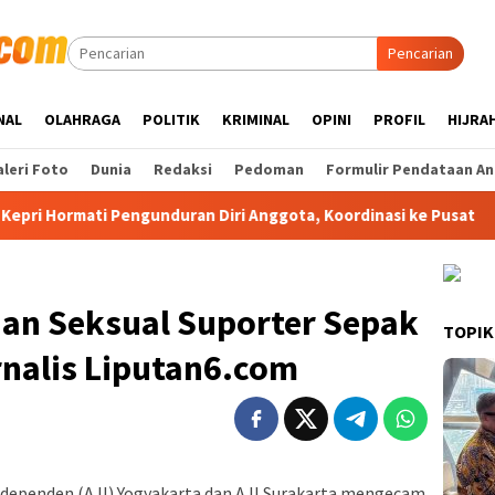
Pencarian
NAL
OLAHRAGA
POLITIK
KRIMINAL
OPINI
PROFIL
HIJRA
leri Foto
Dunia
Redaksi
Pedoman
Formulir Pendataan An
gunduran Diri Anggota, Koordinasi ke Pusat
Sekda Anamb
han Seksual Suporter Sepak
TOPIK
rnalis Liputan6.com
Independen (AJI) Yogyakarta dan AJI Surakarta mengecam