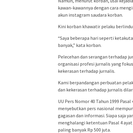
Namun, menurut korban, usai kejadia
kawan-kawannya dengan cara mengir
akun instagram saudara korban.
Kini korban khawatir pelaku berlind
“Saya beberapa hari seperti ketakut
banyak,” kata korban.
Pelecehan dan serangan terhadap jurna
organisasi profesi jurnalis yang fo
kekerasan terhadap jurnalis.
Kami berpandangan perbuatan pelaku 
dan kekerasan terhadap jurnalis dil
UU Pers Nomor 40 Tahun 1999 Pasal 4
menyebutkan pers nasional mempun
gagasan dan informasi. Siapa saja 
menghalangi ketentuan Pasal 4 ayat 
paling banyak Rp 500 juta.