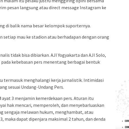
n malam itu pelaku justru menggiring opini bersama
im pesan langsung atau direct message Instagram ke
ung di balik nama besar kelompok suporternya.
an setiap mau ke stadion atau berhadapan dengan orang
lis tidak bisa dibiarkan. AJI Yogyakarta dan AJI Solo,
kus pada kebebasan pers menentang berbagai bentuk
termasuk menghalangi kerja jurnalistik. Intimidasi
arang sesuai Undang-Undang Pers.
 ayat 3 menjamin kemerdekaan pers. Aturan itu
yai hak mencari, memperoleh, dan menyebarluaskan
yang sengaja melawan hukum, menghambat, atau
3, maka dapat dipenjara maksimal 2 tahun, dan denda