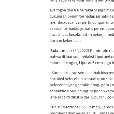
AJI Yogya dan AJI Surakarta juga me
dukungan penuh terhadap jurnalis t
membuat standar perlindungan untu
seksual terhadap jurnalis perempua
jawab atas keselamatan pekerja med
korban kekerasan.
Pada Jumat (8/7/2022) Pemimpin red
bahwa di luar soal redaksi Liputan
dalam bertugas, Liputan6.com juga 
“Kami berharap semua pihak bisa m
dari aksi pelecehan seksual atau sek
pelecehan yang terakhir bagi para ju
senantiasa melindungi segenap karya
Irna seperti dikutip dari Liputan6.co
Public Relations PSS Sleman, James 
membenarkan kejadian itu. James y