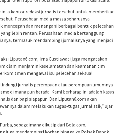
minta kantor redaksi jurnalis tersebut untuk memberikan
ersebut. Perusahaan media massa seharusnya
k mencegah dan menangani berbagai bentuk pelecehan
n yang lebih rentan. Perusahaan media bertanggung
ianya, termasuk mendampingi jurnalisnya yang menjadi
aksi Liputan6.com, Irna Gustiawati juga mengatakan
6.com dlam menjamin keselamatan dan keamanan tim
berkomitmen mengawal isu pelecehan seksual.
elindungi jurnalis perempuan atau perempuan umumnya
sisme di mana pun berada. Kami berharap ini adalah kasus
rnalis dan bagi siapapun. Dan Liputan6.com akan
wannya dalam melakukan tugas-tugas jurnalistik,” ujar
m.
Purba, sebagaimana dikutip dari Bola.com,
ang juga mendampingi korban hingga ke Polsek Depok