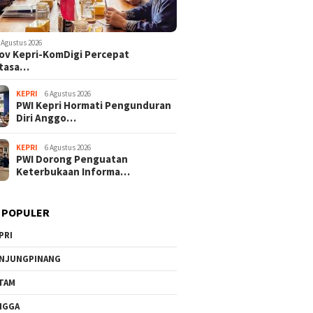
 Agustus 2026
v Kepri-KomDigi Percepat
tasa…
KEPRI
6 Agustus 2026
PWI Kepri Hormati Pengunduran
Diri Anggo…
KEPRI
6 Agustus 2026
PWI Dorong Penguatan
Keterbukaan Informa…
 POPULER
PRI
NJUNGPINANG
TAM
NGGA