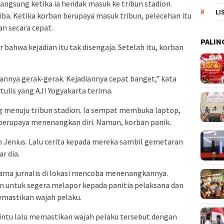
angsung ketika ia hendak masuk ke tribun stadion.
LI
tiba. Ketika korban berupaya masuk tribun, pelecehan itu
n secara cepat.
PALIN
 bahwa kejadian itu tak disengaja. Setelah itu, korban
annya gerak-gerak. Kejadiannya cepat banget,” kata
tulis yang AJI Yogyakarta terima.
ng menuju tribun stadion. Ia sempat membuka laptop,
erupaya menenangkan diri. Namun, korban panik.
 Jenius. Lalu cerita kepada mereka sambil gemetaran
r dia.
ama jurnalis di lokasi mencoba menenangkannya.
 untuk segera melapor kepada panitia pelaksana dan
emastikan wajah pelaku.
intu lalu memastikan wajah pelaku tersebut dengan