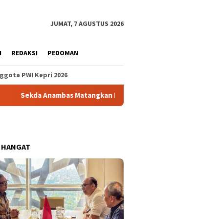
JUMAT, 7 AGUSTUS 2026
H
REDAKSI
PEDOMAN
ggota PWI Kepri 2026
as Matangkan Persiapan HUT ke-81 RI, Formasi Podium Upacara 
 HANGAT