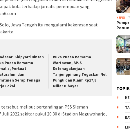
sepak bola terhadap jurnalis perempuan yang
tan6.com
KEPRI
7
Pempro
i Solo, Jawa Tengah itu mengalami kekerasan saat
Penun
yakarta.
ndasari Shipyard Bintan
Buka Puasa Bersama
ka Puasa Bersama
Wartawan, BPJS
rnalis, Perkuat
Ketenagakerjaan
laturahmi dan
Tanjungpinang Tegaskan Nol
mitmen Serap Tenaga
Pungli dan Klaim Rp17,8
rja Lokal
Miliar Dibayar
TOPIK
KE
lis tersebut meliput pertandingan PSS Sleman
TA
Juli 2022 sekitar pukul 20.30 di Stadion Maguwoharjo,
BA
LI