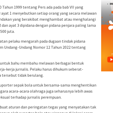
 Tahun 1999 tentang Pers ada pada bab VII yang
8 ayat 1 menyebutkan setiap orang yang secara melawan
indakan yang berakibat menghambat atau menghalangi
2 dan ayat 3 dipidana dengan pidana penjara paling lama
500 juta.
uatan pelaku mengarah pada dugaan tindak pidana
alam Undang-Undang Nomor 12 Tahun 2022 tentang
k untuk bahu membahu melawan berbagai bentuk
ja-kerja jurnalis. Pelaku harus dihukum seberat-
a tersebut tidak berulang.
suporter sepak bola untuk bersama-sama menghentikan
gara acara-acara olahraga juga seharusnya lebih awas
ksual terhadap jurnalis perempuan.
mbuat aturan dan peringatan tegas yang menyatakan tak
pun oleh suporter bola atau siapapun di lokasi acara.