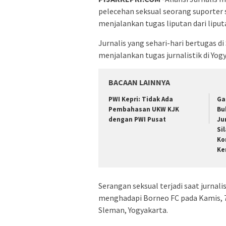
pelecehan seksual seorang suporter 
menjalankan tugas liputan dari lipu
Jurnalis yang sehari-hari bertugas d
menjalankan tugas jurnalistik di Yog
BACAAN LAINNYA
PWI Kepri: Tidak Ada
Ga
Pembahasan UKW KJK
Bu
dengan PWI Pusat
Ju
Si
Ko
Ke
Serangan seksual terjadi saat jurna
menghadapi Borneo FC pada Kamis, 7 
Sleman, Yogyakarta.