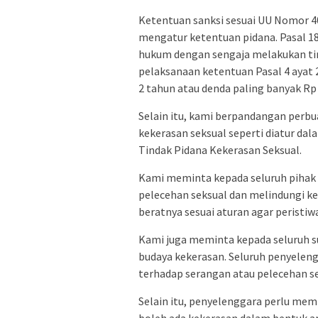
Ketentuan sanksi sesuai UU Nomor 40
mengatur ketentuan pidana. Pasal 1
hukum dengan sengaja melakukan t
pelaksanaan ketentuan Pasal 4 ayat 
2 tahun atau denda paling banyak Rp 
Selain itu, kami berpandangan perb
kekerasan seksual seperti diatur d
Tindak Pidana Kekerasan Seksual.
Kami meminta kepada seluruh piha
pelecehan seksual dan melindungi ker
beratnya sesuai aturan agar peristiw
Kami juga meminta kepada seluruh 
budaya kekerasan. Seluruh penyeleng
terhadap serangan atau pelecehan se
Selain itu, penyelenggara perlu me
boleh ada kekerasan dalam bentuk apa