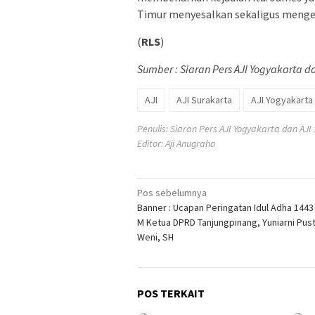
Timur menyesalkan sekaligus mengec
(
RLS
)
Sumber : Siaran Pers AJI Yogyakarta d
AJI
AJI Surakarta
AJI Yogyakarta
Penulis: Siaran Pers AJI Yogyakarta dan AJI
Editor: Aji Anugraha
Navigasi
Pos sebelumnya
Banner : Ucapan Peringatan Idul Adha 1443 
pos
M Ketua DPRD Tanjungpinang, Yuniarni Pus
Weni, SH
POS TERKAIT