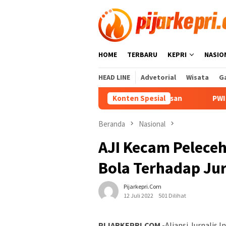
Loncat
ke
konten
HOME
TERBARU
KEPRI
NASIO
HEAD LINE
Advetorial
Wisata
Ga
ntasan Blank Spot di Perbatasan
Konten Spesial
PWI Kepri Hormati Pen
Beranda
Nasional
AJI Kecam Pelece
Bola Terhadap Ju
Pijarkepri.com
12 Juli 2022
501 Dilihat
PIJARKEPRI.COM
-Aliansi Jurnalis 