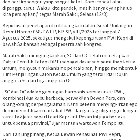
dan pertimbangan yang sangat ketat. Kami capek kalau
diganggu terus. Waktu kita pendek, masih banyak yang harus
kita persiapkan,” tegas Marah Sakti, Selasa (12/8).
Keputusan penetapan itu dituangkan dalam Surat Undangan
Resmi Nomor 058/PWI-P/KP-SP/VIII/2025 tertanggal 7
Agustus 2025, sekaligus mengakui kepengurusan PWI Kepri di
bawah Saibansah sebagai peserta sah kongres.
Marah Sakti mengungkapkan, SC dan OC telah menetapkan
Daftar Pemilih Tetap (DPT) sebagai dasar sah pemilihan ketua
umum, menyusun mekanisme pencalonan, hingga membentuk
Tim Penjaringan Calon Ketua Umum yang terdiri dari tujuh
anggota SC dan tiga anggota OC.
“SC dan OC adalah gabungan harmonis semua unsur PWI,
kombinasi dua kubu berbeda, perwakilan Dewan Pers, dan
orang-orang berpengalaman. Kami bekerja menyingkirkan ego
demi memulihkan martabat PWI. Jangan lagi diganggu dengan
surat tak jelas seperti dari Kepri ini. Pesan ini juga berlaku
untuk semua provinsi,” ujar mantan wartawan Tempo itu.
Dari Tanjungpinang, Ketua Dewan Penasihat PWI Kepri,