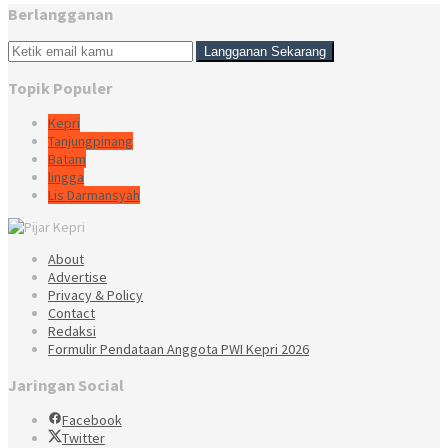
Berlangganan
Topik Populer
Kepri
Tanjungpinang
Batam
lingga
Lis Darmansyah
About
Advertise
Privacy & Policy
Contact
Redaksi
Formulir Pendataan Anggota PWI Kepri 2026
Jaringan Social
Facebook
Twitter