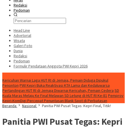
Hijrah
Redaksi
Pedoman
Head Line
Advetorial
Wisata
Galeri Foto
Dunia
Redaksi
Pedoman
Formulir Pendataan Anggota PWI Kepri 2026
Konten Spesial
Kericuhan Warnai Laga HUT RI di Jemaja, Pemain Diduga Dipukul
Penonton
PWI Kepri Buka Reaktivasi KTA Lama dan Kedaluwarsa
Pertandingan HUT RI di Jemaja Diwarnai Kericuhan, Pemain Cedera
SD
Kuala Maras Melaju Ke Final Melawan SD Letung di HUT RI Ke-81
Pemprov
Kepri-KomDigi Percepat Penuntasan Blank Spot di Perbatasan
Beranda
Nasional
Panitia PWI Pusat Tegas: Kepri Final, Titik!
Panitia PWI Pusat Tegas: Kepri