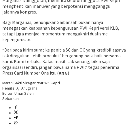
Marganas Nainggolan, meminta seluruh anggota PWI Kepri
menghentikan manuver yang berpotensi mengganggu
jalannya kongres.
Bagi Marganas, penunjukan Saibansah bukan hanya
menegaskan keabsahan kepengurusan PWI Kepri versi KLB,
tetapi juga menjadi momentum mengakhiri dualisme
kepengurusan.
“Daripada kirim surat ke panitia SC dan OC yang kredibilitasnya
tak diragukan, lebih produktif bergabung baik-baik bersama
kami. Kami terbuka. Kalau masih tak senang, bikin saja
organisasi sendiri, jangan bawa nama PWI,” tegas penerima
Press Card Number One itu. (
ANG
)
Marah Sakti Siregar
PWI
PWK Kepri
Penulis: Aji Anugraha
Editor: Umar Saleh
Sebarkan