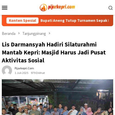
Loncat
Menu
ke
Mobile
konten
ankan
Konten Spesial
Bupati Aneng Tutup Turnamen Sepak Bola Karang 
Beranda
Tanjungpinang
Lis Darmansyah Hadiri Silaturahmi
Mantab Kepri: Masjid Harus Jadi Pusat
Aktivitas Sosial
Pijarkepri.com
1 Juli 2025
979 Dilihat