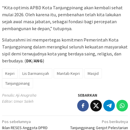
“Kita optimis APBD Kota Tanjungpinang akan kembali sehat
mulai 2026. Oleh karena itu, pembenahan telah kita lakukan
sejak awal masa jabatan, sebagai fondasi bagi percepatan
pembangunan ke depan,” tutupnya.
Silaturahmi ini mempertegas komitmen Pemerintah Kota
Tanjungpinang dalam merangkul seluruh kekuatan masyarakat
sipil demi terwujudnya kota yang berdaya saing, religius, dan
berbudaya. (
DK
/
ANG
)
Kepri
Lis Darmansyah
Mantab Kepri
Masjid
Tanjungpinang
Penulis: Aji Anugraha
SEBARKAN
Editor: Umar Saleh
Navigasi
Pos sebelumnya
Pos berikutnya
Iklan RESES Anggota DPRD
Tanjungpinang Genjot Pelestarian