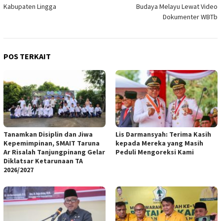
pos
Kabupaten Lingga
Budaya Melayu Lewat Video
Dokumenter WBTb
POS TERKAIT
Tanamkan Disiplin dan Jiwa
Lis Darmansyah: Terima Kasih
Kepemimpinan, SMAIT Taruna
kepada Mereka yang Masih
Ar Risalah Tanjungpinang Gelar
Peduli Mengoreksi Kami
Diklatsar Ketarunaan TA
2026/2027