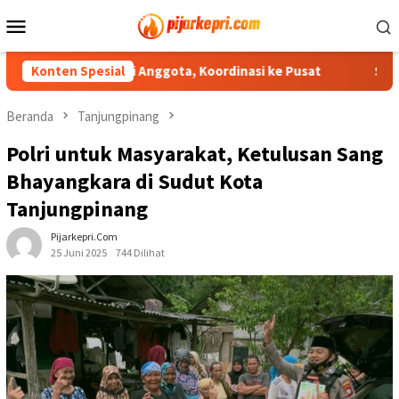
Loncat
Menu
ke
Mobile
konten
unduran Diri Anggota, Koordinasi ke Pusat
Konten Spesial
Sekda Anamba
Beranda
Tanjungpinang
Polri untuk Masyarakat, Ketulusan Sang
Bhayangkara di Sudut Kota
Tanjungpinang
Pijarkepri.com
25 Juni 2025
744 Dilihat