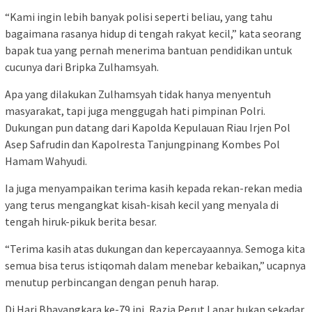
“Kami ingin lebih banyak polisi seperti beliau, yang tahu
bagaimana rasanya hidup di tengah rakyat kecil,” kata seorang
bapak tua yang pernah menerima bantuan pendidikan untuk
cucunya dari Bripka Zulhamsyah.
Apa yang dilakukan Zulhamsyah tidak hanya menyentuh
masyarakat, tapi juga menggugah hati pimpinan Polri.
Dukungan pun datang dari Kapolda Kepulauan Riau Irjen Pol
Asep Safrudin dan Kapolresta Tanjungpinang Kombes Pol
Hamam Wahyudi.
Ia juga menyampaikan terima kasih kepada rekan-rekan media
yang terus mengangkat kisah-kisah kecil yang menyala di
tengah hiruk-pikuk berita besar.
“Terima kasih atas dukungan dan kepercayaannya. Semoga kita
semua bisa terus istiqomah dalam menebar kebaikan,” ucapnya
menutup perbincangan dengan penuh harap.
Di Hari Bhayangkara ke-79 ini, Razia Perut Lapar bukan sekadar