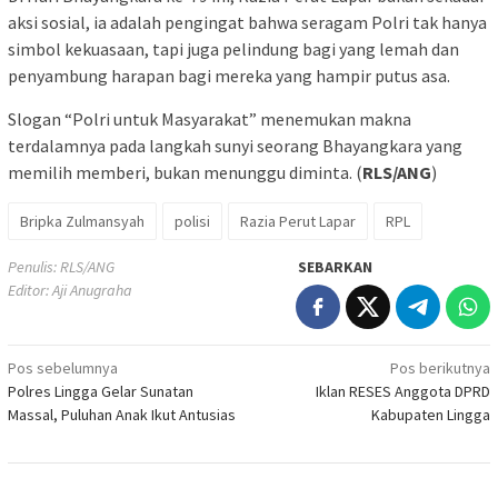
aksi sosial, ia adalah pengingat bahwa seragam Polri tak hanya
simbol kekuasaan, tapi juga pelindung bagi yang lemah dan
penyambung harapan bagi mereka yang hampir putus asa.
Slogan “Polri untuk Masyarakat” menemukan makna
terdalamnya pada langkah sunyi seorang Bhayangkara yang
memilih memberi, bukan menunggu diminta. (
RLS/ANG
)
Bripka Zulmansyah
polisi
Razia Perut Lapar
RPL
Penulis: RLS/ANG
SEBARKAN
Editor: Aji Anugraha
Navigasi
Pos sebelumnya
Pos berikutnya
Polres Lingga Gelar Sunatan
Iklan RESES Anggota DPRD
pos
Massal, Puluhan Anak Ikut Antusias
Kabupaten Lingga