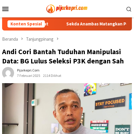
Loncat
Menu
ke
Mobile
konten
si ke Pusat
Konten Spesial
Sekda Anambas Matangkan Persiapan HUT ke-
Beranda
Tanjungpinang
Andi Cori Bantah Tuduhan Manipulasi
Data: BG Lulus Seleksi P3K dengan Sah
Pijarkepri.com
7 Februari 2025
2114 Dilihat