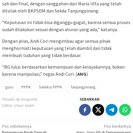
sah dan final, dengan sanggahan dari Maria Ulfa yang telah
ditolak oleh BKPSDM dan Sekda Tanjungpinang.
“Keputusan ini tidak bisa diganggu gugat, karena semua proses
sudah dilakukan sesuai dengan aturan yang ada,” katanya.
Dengan jelas, Andi Cori mengimbau agar semua pihak
menghormati keputusan yang telah diambil dan tidak
membuat tuduhan yang tidak berdasar.
“BG lulus berdasarkan kemampuan dan kelayakannya, bukan
karena manipulasi,” tegas Andi Cori. (
ANG
)
guru
PPPK
Seleksi PPPK
Tanjungpinang
Penulis: Aji Anugraha
SEBARKAN
Editor: Umar Saleh
Navigasi
Pos sebelumnya
Pos berikutnya
Penerimaan Pajak Daerah
Haru, Guru SD di Tanjungpinang