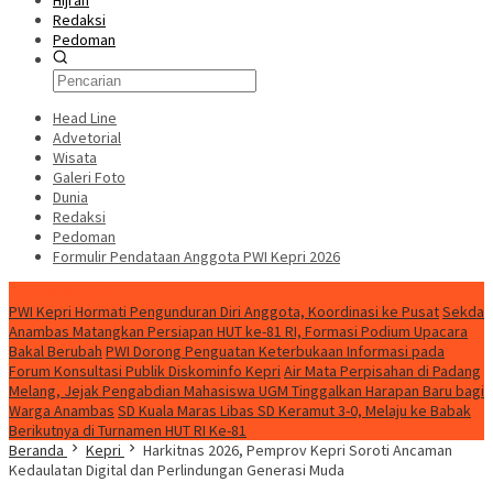
Hijrah
Redaksi
Pedoman
Head Line
Advetorial
Wisata
Galeri Foto
Dunia
Redaksi
Pedoman
Formulir Pendataan Anggota PWI Kepri 2026
Konten Spesial
PWI Kepri Hormati Pengunduran Diri Anggota, Koordinasi ke Pusat
Sekda
Anambas Matangkan Persiapan HUT ke-81 RI, Formasi Podium Upacara
Bakal Berubah
PWI Dorong Penguatan Keterbukaan Informasi pada
Forum Konsultasi Publik Diskominfo Kepri
Air Mata Perpisahan di Padang
Melang, Jejak Pengabdian Mahasiswa UGM Tinggalkan Harapan Baru bagi
Warga Anambas
SD Kuala Maras Libas SD Keramut 3-0, Melaju ke Babak
Berikutnya di Turnamen HUT RI Ke-81
Beranda
Kepri
Harkitnas 2026, Pemprov Kepri Soroti Ancaman
Kedaulatan Digital dan Perlindungan Generasi Muda