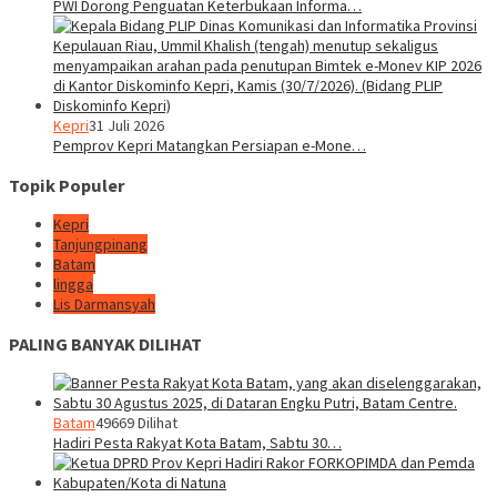
PWI Dorong Penguatan Keterbukaan Informa…
Kepri
31 Juli 2026
Pemprov Kepri Matangkan Persiapan e-Mone…
Topik Populer
Kepri
Tanjungpinang
Batam
lingga
Lis Darmansyah
PALING BANYAK DILIHAT
Batam
49669 Dilihat
Hadiri Pesta Rakyat Kota Batam, Sabtu 30…