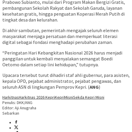
Prabowo Subianto, mulai dari Program Makan Bergizi Gratis,
pembangunan Sekolah Rakyat dan Sekolah Garuda, layanan
kesehatan gratis, hingga penguatan Koperasi Merah Putih di
tingkat desa dan kelurahan.
Di akhir sambutan, pemerintah mengajak seluruh elemen
masyarakat menjaga persatuan dan memperkuat literasi
digital sebagai fondasi menghadapi perubahan zaman.
“Peringatan Hari Kebangkitan Nasional 2026 harus menjadi
panggilan untuk kembali menyalakan semangat Boedi
Oetomo dalam setiap lini kehidupan,” tutupnya.
Upacara tersebut turut dihadiri staf ahli gubernur, para asisten,
kepala OPD, pejabat administrator, pejabat pengawas, dan
seluruh ASN di lingkungan Pemprov Kepri. (
ANG
)
Harkitnas
Harkitnas 2026 Kepri
Kepri
Misni
Sekda Kepri Misni
Penulis: DKK/ANG
Editor: Aji Anugraha
Sebarkan