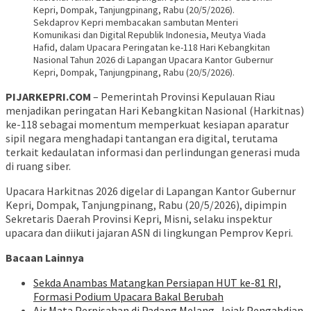
Sekdaprov Kepri membacakan sambutan Menteri
Komunikasi dan Digital Republik Indonesia, Meutya Viada
Hafid, dalam Upacara Peringatan ke-118 Hari Kebangkitan
Nasional Tahun 2026 di Lapangan Upacara Kantor Gubernur
Kepri, Dompak, Tanjungpinang, Rabu (20/5/2026).
PIJARKEPRI.COM
– Pemerintah Provinsi Kepulauan Riau
menjadikan peringatan Hari Kebangkitan Nasional (Harkitnas)
ke-118 sebagai momentum memperkuat kesiapan aparatur
sipil negara menghadapi tantangan era digital, terutama
terkait kedaulatan informasi dan perlindungan generasi muda
di ruang siber.
Upacara Harkitnas 2026 digelar di Lapangan Kantor Gubernur
Kepri, Dompak, Tanjungpinang, Rabu (20/5/2026), dipimpin
Sekretaris Daerah Provinsi Kepri, Misni, selaku inspektur
upacara dan diikuti jajaran ASN di lingkungan Pemprov Kepri.
Bacaan Lainnya
Sekda Anambas Matangkan Persiapan HUT ke-81 RI,
Formasi Podium Upacara Bakal Berubah
Air Mata Perpisahan di Padang Melang, Jejak Pengabdian