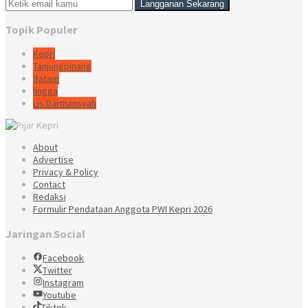
Topik Populer
Kepri
Tanjungpinang
Batam
lingga
Lis Darmansyah
About
Advertise
Privacy & Policy
Contact
Redaksi
Formulir Pendataan Anggota PWI Kepri 2026
Jaringan Social
Facebook
Twitter
Instagram
Youtube
Tiktok