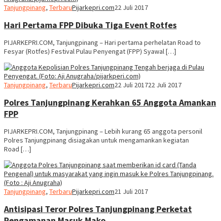
Tanjungpinang
,
Terbaru
Pijarkepri.com
22 Juli 2017
Hari Pertama FPP Dibuka Tiga Event Rotfes
PIJARKEPRI.COM, Tanjungpinang – Hari pertama perhelatan Road to
Fesyar (Rotfes) Festival Pulau Penyengat (FPP) Syawal […]
Tanjungpinang
,
Terbaru
Pijarkepri.com
22 Juli 2017
22 Juli 2017
Polres Tanjungpinang Kerahkan 65 Anggota Amankan
FPP
PIJARKEPRI.COM, Tanjungpinang – Lebih kurang 65 anggota personil
Polres Tanjungpinang disiagakan untuk mengamankan kegiatan
Road […]
Tanjungpinang
,
Terbaru
Pijarkepri.com
21 Juli 2017
Antisipasi Teror Polres Tanjungpinang Perketat
Pengamanan Masuk Mako