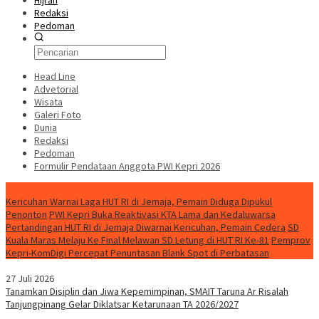
Hijrah
Redaksi
Pedoman
Head Line
Advetorial
Wisata
Galeri Foto
Dunia
Redaksi
Pedoman
Formulir Pendataan Anggota PWI Kepri 2026
Konten Spesial
Kericuhan Warnai Laga HUT RI di Jemaja, Pemain Diduga Dipukul
Penonton
PWI Kepri Buka Reaktivasi KTA Lama dan Kedaluwarsa
Pertandingan HUT RI di Jemaja Diwarnai Kericuhan, Pemain Cedera
SD
Kuala Maras Melaju Ke Final Melawan SD Letung di HUT RI Ke-81
Pemprov
Kepri-KomDigi Percepat Penuntasan Blank Spot di Perbatasan
27 Juli 2026
Tanamkan Disiplin dan Jiwa Kepemimpinan, SMAIT Taruna Ar Risalah
Tanjungpinang Gelar Diklatsar Ketarunaan TA 2026/2027