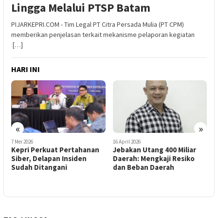
Lingga Melalui PTSP Batam
PIJARKEPRI.COM - Tim Legal PT Citra Persada Mulia (PT CPM)
memberikan penjelasan terkait mekanisme pelaporan kegiatan
[…]
HARI INI
«
»
7 Mei 2026
16 April 2026
3
Kepri Perkuat Pertahanan
Jebakan Utang 400 Miliar
K
Siber, Delapan Insiden
Daerah: Mengkaji Resiko
U
Sudah Ditangani
dan Beban Daerah
W
D