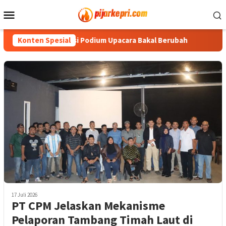
Loncat
Menu
ke
Mobile
konten
1 RI, Formasi Podium Upacara Bakal Berubah
Konten Spesial
PWI Dorong
17 Juli 2026
PT CPM Jelaskan Mekanisme
Pelaporan Tambang Timah Laut di