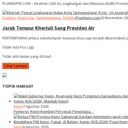
PIJARKEPRI.COM – Direktur LSM Air, Lingkungan dan Manusia (ALIM) Provin
Feature
,
Head Line
,
Tanjungpinang
,
Terbaru
Pijarkepri.com
30 November 2
Jarak Tempur Kherjuli Sang Presiden Air
PERTEMPURAN antara sekelompok manusia bisa saja terjadi dikarenakan p
Tidak Ada Pos Lagi.
Tidak ada laman yang di load.
Lihat Lainnya
TOPIK HANGAT
Kepri
7 Agustus 2026
Pemprov Kepri-KomDigi Percepat Penuntasa…
Kepri
6 Agustus 2026