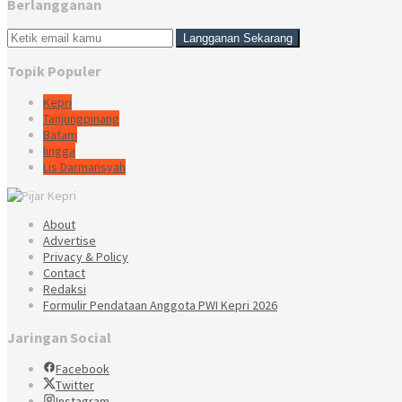
Berlangganan
Topik Populer
Kepri
Tanjungpinang
Batam
lingga
Lis Darmansyah
About
Advertise
Privacy & Policy
Contact
Redaksi
Formulir Pendataan Anggota PWI Kepri 2026
Jaringan Social
Facebook
Twitter
Instagram