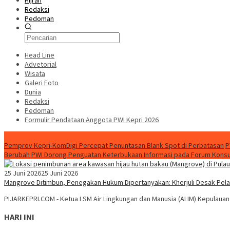
Hijrah
Redaksi
Pedoman
Head Line
Advetorial
Wisata
Galeri Foto
Dunia
Redaksi
Pedoman
Formulir Pendataan Anggota PWI Kepri 2026
Konten Spesial
Pemprov Kepri-KomDigi Percepat Penuntasan Blank Spot di Perbatasan
P
Berubah
PWI Dorong Penguatan Keterbukaan Informasi pada Forum Konsult
25 Juni 2026
25 Juni 2026
Mangrove Ditimbun, Penegakan Hukum Dipertanyakan: Kherjuli Desak Pel
PIJARKEPRI.COM - Ketua LSM Air Lingkungan dan Manusia (ALIM) Kepulauan R
HARI INI