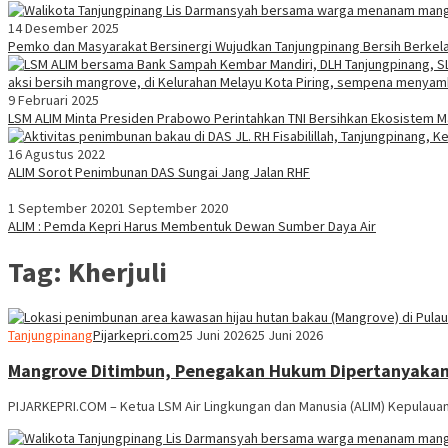
14 Desember 2025
Pemko dan Masyarakat Bersinergi Wujudkan Tanjungpinang Bersih Berkela
9 Februari 2025
LSM ALIM Minta Presiden Prabowo Perintahkan TNI Bersihkan Ekosistem M
16 Agustus 2022
ALIM Sorot Penimbunan DAS Sungai Jang Jalan RHF
1 September 2020
1 September 2020
ALIM : Pemda Kepri Harus Membentuk Dewan Sumber Daya Air
Tag:
Kherjuli
Tanjungpinang
Pijarkepri.com
25 Juni 2026
25 Juni 2026
Mangrove Ditimbun, Penegakan Hukum Dipertanyakan: 
PIJARKEPRI.COM – Ketua LSM Air Lingkungan dan Manusia (ALIM) Kepulauan R