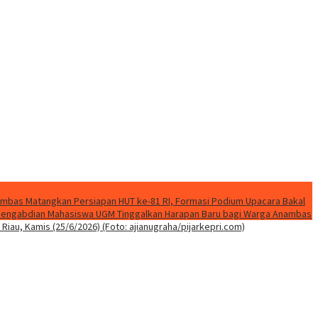
mbas Matangkan Persiapan HUT ke-81 RI, Formasi Podium Upacara Bakal
k Pengabdian Mahasiswa UGM Tinggalkan Harapan Baru bagi Warga Anambas