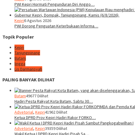
PWI Kepri Hormati Pengunduran Diri Anggo…
Kepri
6 Agustus 2026
PWI Dorong Penguatan Keterbukaan Informa…
Topik Populer
Kepri
Tanjungpinang
Batam
lingga
Lis Darmansyah
PALING BANYAK DILIHAT
Batam
49677 Dilihat
Hadiri Pesta Rakyat Kota Batam, Sabtu 30…
Advetorial
,
Kepri
41962 Dilihat
Ketua DPRD Prov Kepri Hadiri Rakor FORKO…
Advetorial
,
Kepri
39359 Dilihat
Wakil Ketua I DPRD Kepri Hadiri Pisah Sa…