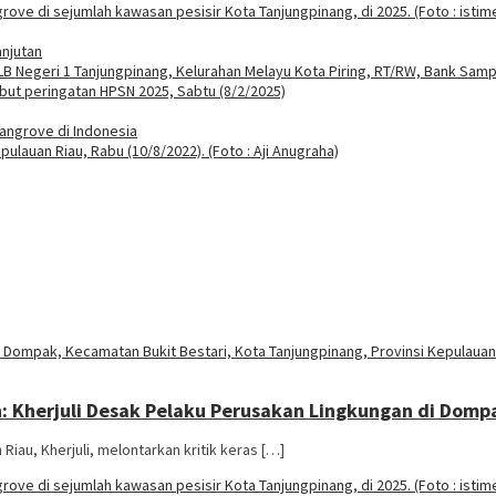
njutan
angrove di Indonesia
Kherjuli Desak Pelaku Perusakan Lingkungan di Domp
iau, Kherjuli, melontarkan kritik keras […]