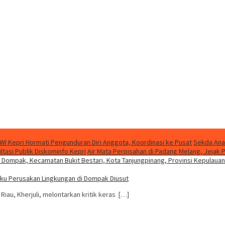
WI Kepri Hormati Pengunduran Diri Anggota, Koordinasi ke Pusat
Sekda Ana
asi Publik Diskominfo Kepri
Air Mata Perpisahan di Padang Melang, Jeja
aku Perusakan Lingkungan di Dompak Diusut
iau, Kherjuli, melontarkan kritik keras […]