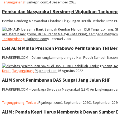
Tanjungpinang
Pijarkepri.com
14 Desember 2025
Pemko dan Masyarakat Bersinergi Wujudkan Tanjungpi
Pemko Gandeng Masyarakat Ciptakan Lingkungan Bersih Berkelanjutan 
Tanjungpinang
Pijarkepri.com
9 Februari 2025
LSM ALIM Minta Presiden Prabowo Perintahkan TNI Ber
PIJARKEPRI.COM – Dalam rangka memperingati Hari Peduli Sampah Nasiona
Kepri
,
Tanjungpinang
Pijarkepri.com
16 Agustus 2022
ALIM Sorot Penimbunan DAS Sungai Jang Jalan RHF
PIJARKEPRI.COM – Lembaga Swadaya Masyarakat (LSM) Air Lingkungan dan
Tanjungpinang
,
Terbaru
Pijarkepri.com
1 September 2020
1 September 202
ALIM : Pemda Kepri Harus Membentuk Dewan Sumber D