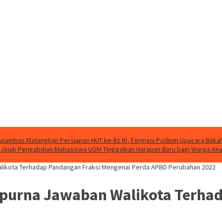
nambas Matangkan Persiapan HUT ke-81 RI, Formasi Podium Upacara Bakal
g, Jejak Pengabdian Mahasiswa UGM Tinggalkan Harapan Baru bagi Warga A
alikota Terhadap Pandangan Fraksi Mengenai Perda APBD Perubahan 2022
ipurna Jawaban Walikota Terha