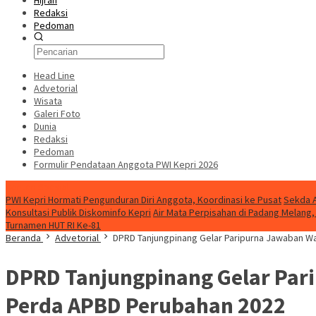
Hijrah
Redaksi
Pedoman
Head Line
Advetorial
Wisata
Galeri Foto
Dunia
Redaksi
Pedoman
Formulir Pendataan Anggota PWI Kepri 2026
Konten Spesial
PWI Kepri Hormati Pengunduran Diri Anggota, Koordinasi ke Pusat
Sekda A
Konsultasi Publik Diskominfo Kepri
Air Mata Perpisahan di Padang Melan
Turnamen HUT RI Ke-81
Beranda
Advetorial
DPRD Tanjungpinang Gelar Paripurna Jawaban W
DPRD Tanjungpinang Gelar Par
Perda APBD Perubahan 2022