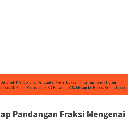
 Berubah
PWI Dorong Penguatan Keterbukaan Informasi pada Forum
nambas
SD Kuala Maras Libas SD Keramut 3-0, Melaju ke Babak Berikutnya di
dap Pandangan Fraksi Mengenai