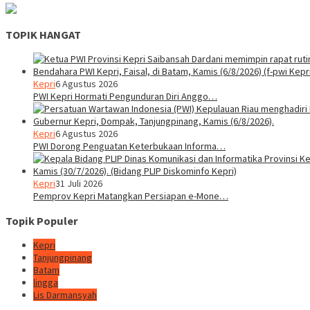
TOPIK HANGAT
Kepri
6 Agustus 2026
PWI Kepri Hormati Pengunduran Diri Anggo…
Kepri
6 Agustus 2026
PWI Dorong Penguatan Keterbukaan Informa…
Kepri
31 Juli 2026
Pemprov Kepri Matangkan Persiapan e-Mone…
Topik Populer
Kepri
Tanjungpinang
Batam
lingga
Lis Darmansyah