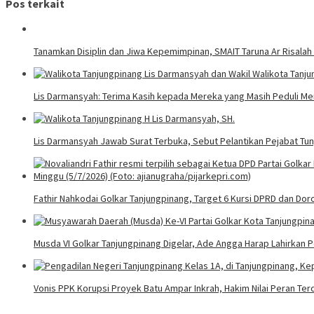
Pos terkait
Tanamkan Disiplin dan Jiwa Kepemimpinan, SMAIT Taruna Ar Risalah
Lis Darmansyah: Terima Kasih kepada Mereka yang Masih Peduli M
Lis Darmansyah Jawab Surat Terbuka, Sebut Pelantikan Pejabat T
Fathir Nahkodai Golkar Tanjungpinang, Target 6 Kursi DPRD dan Do
Musda VI Golkar Tanjungpinang Digelar, Ade Angga Harap Lahirkan 
Vonis PPK Korupsi Proyek Batu Ampar Inkrah, Hakim Nilai Peran Te