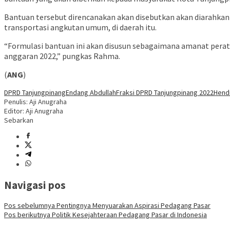
Bantuan tersebut direncanakan akan disebutkan akan diarahkan k
transportasi angkutan umum, di daerah itu.
“Formulasi bantuan ini akan disusun sebagaimana amanat pera
anggaran 2022,” pungkas Rahma.
(
ANG
)
DPRD Tanjungpinang
Endang Abdullah
Fraksi DPRD Tanjungpinang 2022
Hend
Penulis: Aji Anugraha
Editor: Aji Anugraha
Sebarkan
Navigasi pos
Pos sebelumnya
Pentingnya Menyuarakan Aspirasi Pedagang Pasar
Pos berikutnya
Politik Kesejahteraan Pedagang Pasar di Indonesia