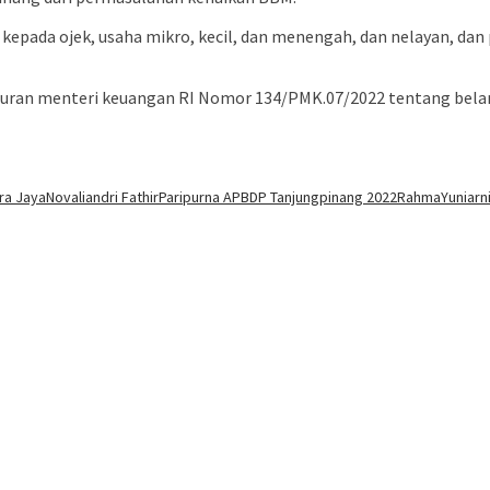
epada ojek, usaha mikro, kecil, dan menengah, dan nelayan, dan 
turan menteri keuangan RI Nomor 134/PMK.07/2022 tentang belan
ra Jaya
Novaliandri Fathir
Paripurna APBDP Tanjungpinang 2022
Rahma
Yuniarn