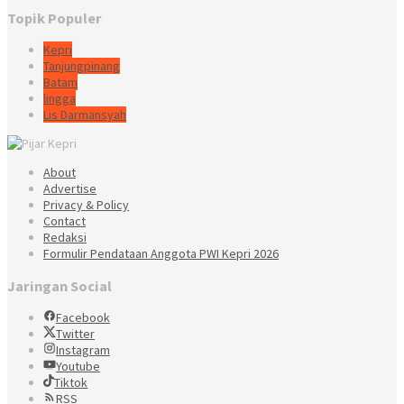
Topik Populer
Kepri
Tanjungpinang
Batam
lingga
Lis Darmansyah
About
Advertise
Privacy & Policy
Contact
Redaksi
Formulir Pendataan Anggota PWI Kepri 2026
Jaringan Social
Facebook
Twitter
Instagram
Youtube
Tiktok
RSS