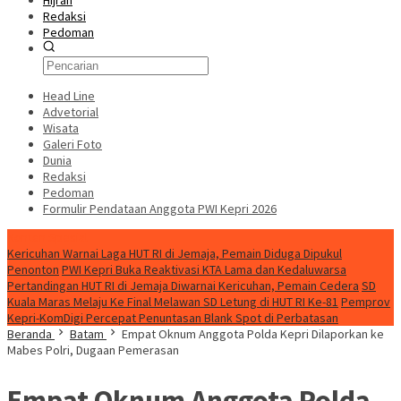
Hijrah
Redaksi
Pedoman
Head Line
Advetorial
Wisata
Galeri Foto
Dunia
Redaksi
Pedoman
Formulir Pendataan Anggota PWI Kepri 2026
Konten Spesial
Kericuhan Warnai Laga HUT RI di Jemaja, Pemain Diduga Dipukul
Penonton
PWI Kepri Buka Reaktivasi KTA Lama dan Kedaluwarsa
Pertandingan HUT RI di Jemaja Diwarnai Kericuhan, Pemain Cedera
SD
Kuala Maras Melaju Ke Final Melawan SD Letung di HUT RI Ke-81
Pemprov
Kepri-KomDigi Percepat Penuntasan Blank Spot di Perbatasan
Beranda
Batam
Empat Oknum Anggota Polda Kepri Dilaporkan ke
Mabes Polri, Dugaan Pemerasan
Empat Oknum Anggota Polda