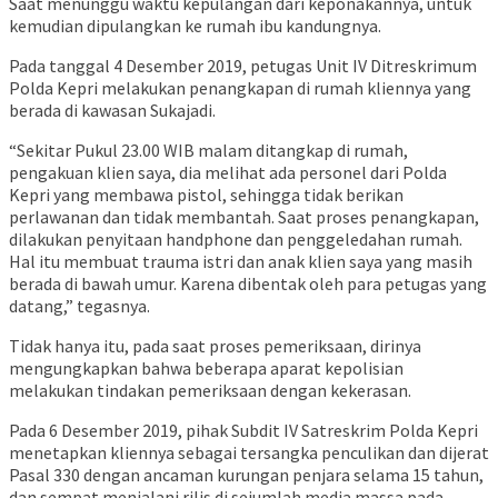
Saat menunggu waktu kepulangan dari keponakannya, untuk
kemudian dipulangkan ke rumah ibu kandungnya.
Pada tanggal 4 Desember 2019, petugas Unit IV Ditreskrimum
Polda Kepri melakukan penangkapan di rumah kliennya yang
berada di kawasan Sukajadi.
“Sekitar Pukul 23.00 WIB malam ditangkap di rumah,
pengakuan klien saya, dia melihat ada personel dari Polda
Kepri yang membawa pistol, sehingga tidak berikan
perlawanan dan tidak membantah. Saat proses penangkapan,
dilakukan penyitaan handphone dan penggeledahan rumah.
Hal itu membuat trauma istri dan anak klien saya yang masih
berada di bawah umur. Karena dibentak oleh para petugas yang
datang,” tegasnya.
Tidak hanya itu, pada saat proses pemeriksaan, dirinya
mengungkapkan bahwa beberapa aparat kepolisian
melakukan tindakan pemeriksaan dengan kekerasan.
Pada 6 Desember 2019, pihak Subdit IV Satreskrim Polda Kepri
menetapkan kliennya sebagai tersangka penculikan dan dijerat
Pasal 330 dengan ancaman kurungan penjara selama 15 tahun,
dan sempat menjalani rilis di sejumlah media massa pada