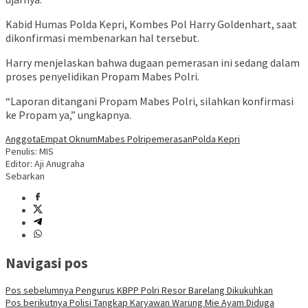
Kabid Humas Polda Kepri, Kombes Pol Harry Goldenhart, saat
dikonfirmasi membenarkan hal tersebut.
Harry menjelaskan bahwa dugaan pemerasan ini sedang dalam
proses penyelidikan Propam Mabes Polri.
“Laporan ditangani Propam Mabes Polri, silahkan konfirmasi
ke Propam ya,” ungkapnya.
Anggota
Empat Oknum
Mabes Polri
pemerasan
Polda Kepri
Penulis: MIS
Editor: Aji Anugraha
Sebarkan
Navigasi pos
Pos sebelumnya
Pengurus KBPP Polri Resor Barelang Dikukuhkan
Pos berikutnya
Polisi Tangkap Karyawan Warung Mie Ayam Diduga