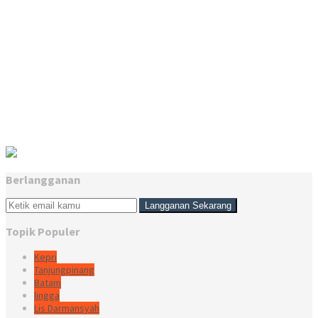
Berlangganan
Topik Populer
Kepri
Tanjungpinang
Batam
lingga
Lis Darmansyah