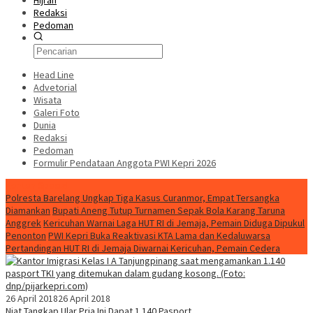
Hijrah
Redaksi
Pedoman
Head Line
Advetorial
Wisata
Galeri Foto
Dunia
Redaksi
Pedoman
Formulir Pendataan Anggota PWI Kepri 2026
Konten Spesial
Polresta Barelang Ungkap Tiga Kasus Curanmor, Empat Tersangka
Diamankan
Bupati Aneng Tutup Turnamen Sepak Bola Karang Taruna
Anggrek
Kericuhan Warnai Laga HUT RI di Jemaja, Pemain Diduga Dipukul
Penonton
PWI Kepri Buka Reaktivasi KTA Lama dan Kedaluwarsa
Pertandingan HUT RI di Jemaja Diwarnai Kericuhan, Pemain Cedera
26 April 2018
26 April 2018
Niat Tangkap Ular Pria Ini Dapat 1.140 Pasport