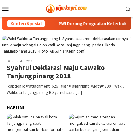
Loncat
Menu
ke
Mobile
konten
akal Berubah
Konten Spesial
PWI Dorong Penguatan Keterbukaan Informa
30 September 2017
Syahrul Deklarasi Maju Cawako
Tanjungpinang 2018
[caption id="attachment_626" align="alignright" width="300"] Wakil
Walikota Tanjungpinang H Syahrul saat […]
HARI INI