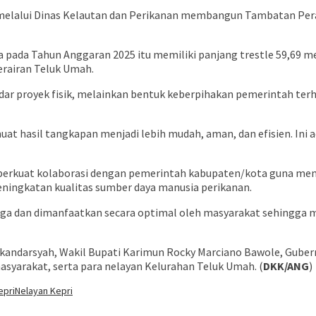
u melalui Dinas Kelautan dan Perikanan membangun Tambatan Pe
pada Tahun Anggaran 2025 itu memiliki panjang trestle 59,69 me
perairan Teluk Umah.
r proyek fisik, melainkan bentuk keberpihakan pemerintah terha
uat hasil tangkapan menjadi lebih mudah, aman, dan efisien. Ini
perkuat kolaborasi dengan pemerintah kabupaten/kota guna mem
eningkatan kualitas sumber daya manusia perikanan.
ijaga dan dimanfaatkan secara optimal oleh masyarakat sehingga 
skandarsyah, Wakil Bupati Karimun Rocky Marciano Bawole, Guber
syarakat, serta para nelayan Kelurahan Teluk Umah. (
DKK/ANG
)
epri
Nelayan Kepri