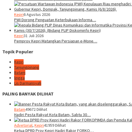
Kepri
6 Agustus 2026
PWI Dorong Penguatan Keterbukaan Informa…
Kepri
31 Juli 2026
Pemprov Kepri Matangkan Persiapan e-Mone…
Topik Populer
Kepri
Tanjungpinang
Batam
lingga
Lis Darmansyah
PALING BANYAK DILIHAT
Batam
49672 Dilihat
Hadiri Pesta Rakyat Kota Batam, Sabtu 30…
Advetorial
,
Kepri
41959 Dilihat
Ketua DPRD Prov Kepri Hadiri Rakor FORKO…