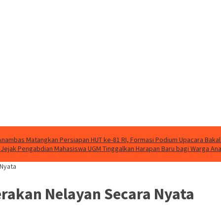
nambas Matangkan Persiapan HUT ke-81 RI, Formasi Podium Upacara Bakal
g, Jejak Pengabdian Mahasiswa UGM Tinggalkan Harapan Baru bagi Warga A
 Nyata
erakan Nelayan Secara Nyata