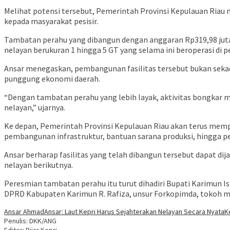
Melihat potensi tersebut, Pemerintah Provinsi Kepulauan Ria
kepada masyarakat pesisir.
Tambatan perahu yang dibangun dengan anggaran Rp319,98 juta 
nelayan berukuran 1 hingga 5 GT yang selama ini beroperasi di 
Ansar menegaskan, pembangunan fasilitas tersebut bukan sekada
punggung ekonomi daerah.
“Dengan tambatan perahu yang lebih layak, aktivitas bongkar m
nelayan,” ujarnya.
Ke depan, Pemerintah Provinsi Kepulauan Riau akan terus mem
pembangunan infrastruktur, bantuan sarana produksi, hingga p
Ansar berharap fasilitas yang telah dibangun tersebut dapat d
nelayan berikutnya.
Peresmian tambatan perahu itu turut dihadiri Bupati Karimun I
DPRD Kabupaten Karimun R. Rafiza, unsur Forkopimda, tokoh ma
Ansar Ahmad
Ansar: Laut Kepri Harus Sejahterakan Nelayan Secara Nyata
K
Penulis: DKK/ANG