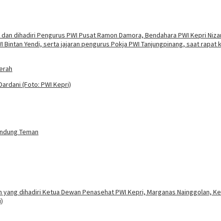
erah
rundung Teman