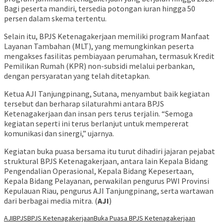
Bagi peserta mandiri, tersedia potongan iuran hingga 50
persen dalam skema tertentu.
Selain itu, BPJS Ketenagakerjaan memiliki program Manfaat
Layanan Tambahan (MLT), yang memungkinkan peserta
mengakses fasilitas pembiayaan perumahan, termasuk Kredit
Pemilikan Rumah (KPR) non-subsidi melalui perbankan,
dengan persyaratan yang telah ditetapkan.
Ketua AJI Tanjungpinang, Sutana, menyambut baik kegiatan
tersebut dan berharap silaturahmi antara BPJS
Ketenagakerjaan dan insan pers terus terjalin. “Semoga
kegiatan seperti ini terus berlanjut untuk mempererat
komunikasi dan sinergi,” ujarnya.
Kegiatan buka puasa bersama itu turut dihadiri jajaran pejabat
struktural BPJS Ketenagakerjaan, antara lain Kepala Bidang
Pengendalian Operasional, Kepala Bidang Kepesertaan,
Kepala Bidang Pelayanan, perwakilan pengurus PWI Provinsi
Kepulauan Riau, pengurus AJI Tanjungpinang, serta wartawan
dari berbagai media mitra. (
AJI
)
AJI
BPJS
BPJS Ketenagakerjaan
Buka Puasa BPJS Ketenagakerjaan