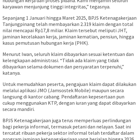
hubungan kerja dan proses pidana. Kami menjamin seluruh
karyawan menjunjung tinggi integritas,” tegasnya.
Sepanjang 1 Januari hingga Maret 2025, BPJS Ketenagakerjaan
Tanjungpinang telah membayarkan 2.319 klaim dengan total
nilai mencapai Rp17,8 miliar. Klaim tersebut meliputi JHT,
jaminan kecelakaan kerja, jaminan kematian, pensiun, hingga
kasus pemutusan hubungan kerja (PHK).
Menurut Iwan, seluruh klaim dibayarkan sesuai ketentuan dan
kelengkapan administrasi. “Tidak ada klaim yang tidak
dibayarkan selama dokumen dan persyaratan terpenuhi,”
katanya.
Untuk memudahkan peserta, pengajuan klaim dapat dilakukan
melalui aplikasi JMO (Jamsostek Mobile) maupun secara
langsung di kantor cabang. Pendaftaran kepesertaan pun
cukup menggunakan KTP, dengan iuran yang dapat dibayarkan
secara mandiri.
BPJS Ketenagakerjaan juga terus memperluas perlindungan
bagi pekerja informal, termasuk petani dan nelayan. Saat ini
tercatat ribuan pekerja sektor informal telah terdaftar dalam
program jaminan ketenagakerjaan yang berjalan hingga 2026.