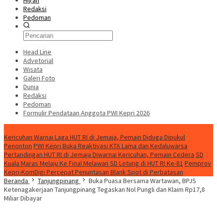
Hijrah
Redaksi
Pedoman
Head Line
Advetorial
Wisata
Galeri Foto
Dunia
Redaksi
Pedoman
Formulir Pendataan Anggota PWI Kepri 2026
Konten Spesial
Kericuhan Warnai Laga HUT RI di Jemaja, Pemain Diduga Dipukul
Penonton
PWI Kepri Buka Reaktivasi KTA Lama dan Kedaluwarsa
Pertandingan HUT RI di Jemaja Diwarnai Kericuhan, Pemain Cedera
SD
Kuala Maras Melaju Ke Final Melawan SD Letung di HUT RI Ke-81
Pemprov
Kepri-KomDigi Percepat Penuntasan Blank Spot di Perbatasan
Beranda
Tanjungpinang
Buka Puasa Bersama Wartawan, BPJS
Ketenagakerjaan Tanjungpinang Tegaskan Nol Pungli dan Klaim Rp17,8
Miliar Dibayar