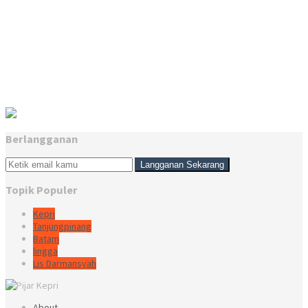
Berlangganan
Topik Populer
Kepri
Tanjungpinang
Batam
lingga
Lis Darmansyah
About