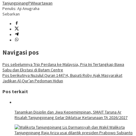
Tanjungpinang
PWI
wartawan
Penulis: Aji Anugraha
Sebarkan
Navigasi pos
Pos sebelumnya
Trip Perdana ke Malaysia, Pria Ini Tertangkap Bawa
Sabu dan Ekstasi di Batam Centre
Pos berikutnya
Nuzulul Quran 1447 H, Bupati Roby Ajak Masyarakat
Jadikan Al-Qur’an Pedoman Hidup
Pos terkait
Tanamkan Disiplin dan Jiwa Kepemimpinan, SMAIT Taruna Ar
Risalah Tanjungpinang Gelar Diklatsar Ketarunaan TA 2026/2027