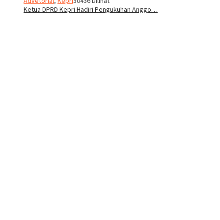
Advetorial
,
Kepri
30436 Dilihat
Ketua DPRD Kepri Hadiri Pengukuhan Anggo…