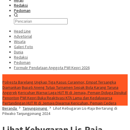
Hijrah
Redaksi
Pedoman
Head Line
Advetorial
Wisata
Galeri Foto
Dunia
Redaksi
Pedoman
Formulir Pendataan Anggota PWI Kepri 2026
Konten Spesial
Polresta Barelang Ungkap Tiga Kasus Curanmor, Empat Tersangka
Diamankan
Bupati Aneng Tutup Turnamen Sepak Bola Karang Taruna
Anggrek
Kericuhan Warnai Laga HUT RI di Jemaja, Pemain Diduga Dipukul
Penonton
PWI Kepri Buka Reaktivasi KTA Lama dan Kedaluwarsa
Pertandingan HUT RI di Jemaja Diwarnai Kericuhan, Pemain Cedera
Beranda
Tanjungpinang
Lihat Kebugaran Lis-Raja Bertarung di
Pilwako Tanjungpinang 2024
Lihat Kebugaran Lis-Raja