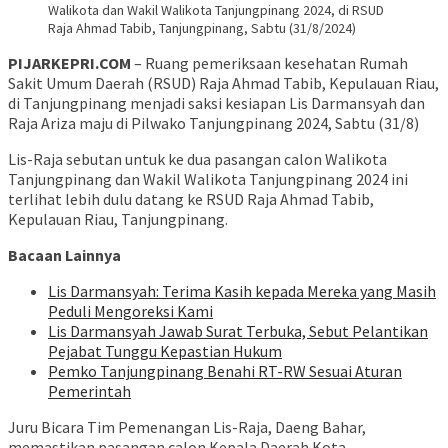
Walikota dan Wakil Walikota Tanjungpinang 2024, di RSUD
Raja Ahmad Tabib, Tanjungpinang, Sabtu (31/8/2024)
PIJARKEPRI.COM
– Ruang pemeriksaan kesehatan Rumah
Sakit Umum Daerah (RSUD) Raja Ahmad Tabib, Kepulauan Riau,
di Tanjungpinang menjadi saksi kesiapan Lis Darmansyah dan
Raja Ariza maju di Pilwako Tanjungpinang 2024, Sabtu (31/8)
Lis-Raja sebutan untuk ke dua pasangan calon Walikota
Tanjungpinang dan Wakil Walikota Tanjungpinang 2024 ini
terlihat lebih dulu datang ke RSUD Raja Ahmad Tabib,
Kepulauan Riau, Tanjungpinang.
Bacaan Lainnya
Lis Darmansyah: Terima Kasih kepada Mereka yang Masih
Peduli Mengoreksi Kami
Lis Darmansyah Jawab Surat Terbuka, Sebut Pelantikan
Pejabat Tunggu Kepastian Hukum
Pemko Tanjungpinang Benahi RT-RW Sesuai Aturan
Pemerintah
Juru Bicara Tim Pemenangan Lis-Raja, Daeng Bahar,
memastikan pasangan calon Kepala Daerah Kota