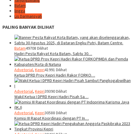
Tanjungpinang
Batam
lingga
Lis Darmansyah
PALING BANYAK DILIHAT
Batam
49708 Dilihat
Hadiri Pesta Rakyat Kota Batam, Sabtu 30…
Advetorial
,
Kepri
41991 Dilihat
Ketua DPRD Prov Kepri Hadiri Rakor FORKO…
Advetorial
,
Kepri
39390 Dilihat
Wakil Ketua I DPRD Kepri Hadiri Pisah Sa…
Advetorial
,
Kepri
30588 Dilihat
Komisi III Rapat Koordinasi dengan PT In…