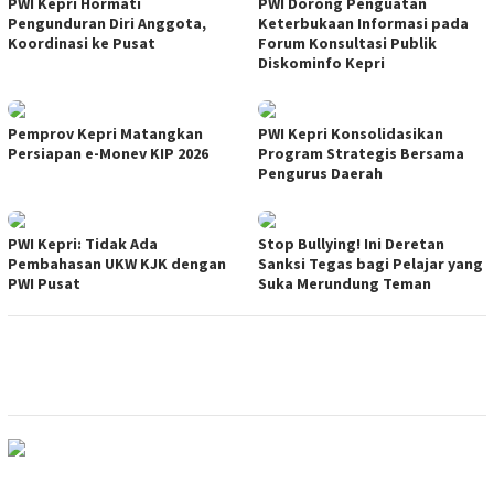
PWI Kepri Hormati
PWI Dorong Penguatan
Pengunduran Diri Anggota,
Keterbukaan Informasi pada
Koordinasi ke Pusat
Forum Konsultasi Publik
Diskominfo Kepri
Pemprov Kepri Matangkan
PWI Kepri Konsolidasikan
Persiapan e-Monev KIP 2026
Program Strategis Bersama
Pengurus Daerah
PWI Kepri: Tidak Ada
Stop Bullying! Ini Deretan
Pembahasan UKW KJK dengan
Sanksi Tegas bagi Pelajar yang
PWI Pusat
Suka Merundung Teman