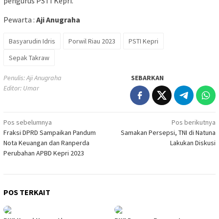
pengurus PSTI Kepri.
Pewarta :
Aji Anugraha
Basyarudin Idris
Porwil Riau 2023
PSTI Kepri
Sepak Takraw
Penulis: Aji Anugraha
SEBARKAN
Editor: Umar
Navigasi
Pos sebelumnya
Pos berikutnya
Fraksi DPRD Sampaikan Pandum
Samakan Persepsi, TNI di Natuna
pos
Nota Keuangan dan Ranperda
Lakukan Diskusi
Perubahan APBD Kepri 2023
POS TERKAIT