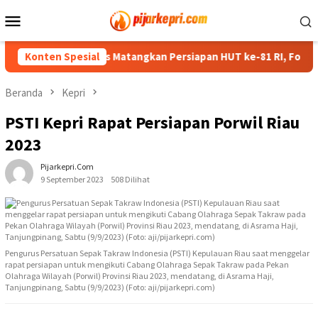
Loncat
Menu
ke
Mobile
konten
Sekda Anambas Matangkan Persiapan HUT ke-81 RI, Formasi Podi
Konten Spesial
Beranda
Kepri
PSTI Kepri Rapat Persiapan Porwil Riau
2023
Pijarkepri.com
9 September 2023
508 Dilihat
Pengurus Persatuan Sepak Takraw Indonesia (PSTI) Kepulauan Riau saat menggelar
rapat persiapan untuk mengikuti Cabang Olahraga Sepak Takraw pada Pekan
Olahraga Wilayah (Porwil) Provinsi Riau 2023, mendatang, di Asrama Haji,
Tanjungpinang, Sabtu (9/9/2023) (Foto: aji/pijarkepri.com)