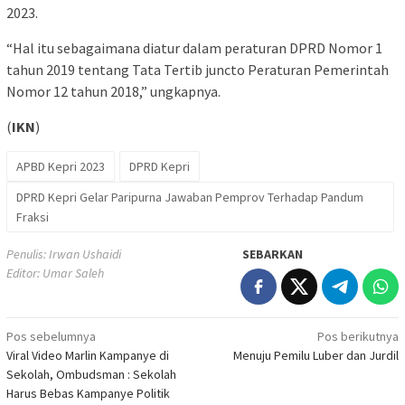
2023.
“Hal itu sebagaimana diatur dalam peraturan DPRD Nomor 1
tahun 2019 tentang Tata Tertib juncto Peraturan Pemerintah
Nomor 12 tahun 2018,” ungkapnya.
(
IKN
)
APBD Kepri 2023
DPRD Kepri
DPRD Kepri Gelar Paripurna Jawaban Pemprov Terhadap Pandum
Fraksi
Penulis: Irwan Ushaidi
SEBARKAN
Editor: Umar Saleh
Navigasi
Pos sebelumnya
Pos berikutnya
Viral Video Marlin Kampanye di
Menuju Pemilu Luber dan Jurdil
pos
Sekolah, Ombudsman : Sekolah
Harus Bebas Kampanye Politik