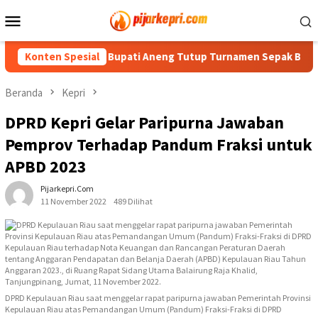
Loncat
Menu
ke
Mobile
konten
mankan
Konten Spesial
Bupati Aneng Tutup Turnamen Sepak Bola Karang
Beranda
Kepri
DPRD Kepri Gelar Paripurna Jawaban
Pemprov Terhadap Pandum Fraksi untuk
APBD 2023
Pijarkepri.com
11 November 2022
489 Dilihat
DPRD Kepulauan Riau saat menggelar rapat paripurna jawaban Pemerintah Provinsi
Kepulauan Riau atas Pemandangan Umum (Pandum) Fraksi-Fraksi di DPRD