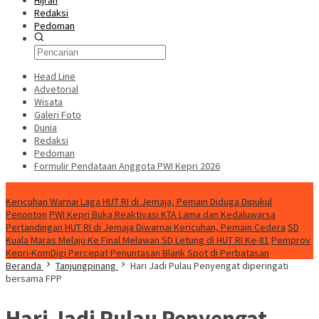
Hijrah
Redaksi
Pedoman
Head Line
Advetorial
Wisata
Galeri Foto
Dunia
Redaksi
Pedoman
Formulir Pendataan Anggota PWI Kepri 2026
Konten Spesial
Kericuhan Warnai Laga HUT RI di Jemaja, Pemain Diduga Dipukul
Penonton
PWI Kepri Buka Reaktivasi KTA Lama dan Kedaluwarsa
Pertandingan HUT RI di Jemaja Diwarnai Kericuhan, Pemain Cedera
SD
Kuala Maras Melaju Ke Final Melawan SD Letung di HUT RI Ke-81
Pemprov
Kepri-KomDigi Percepat Penuntasan Blank Spot di Perbatasan
Beranda
Tanjungpinang
Hari Jadi Pulau Penyengat diperingati
bersama FPP
Hari Jadi Pulau Penyengat