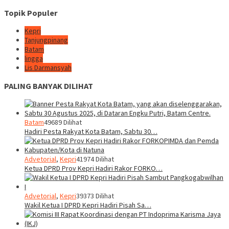
Topik Populer
Kepri
Tanjungpinang
Batam
lingga
Lis Darmansyah
PALING BANYAK DILIHAT
Batam
49689 Dilihat
Hadiri Pesta Rakyat Kota Batam, Sabtu 30…
Advetorial
,
Kepri
41974 Dilihat
Ketua DPRD Prov Kepri Hadiri Rakor FORKO…
Advetorial
,
Kepri
39373 Dilihat
Wakil Ketua I DPRD Kepri Hadiri Pisah Sa…