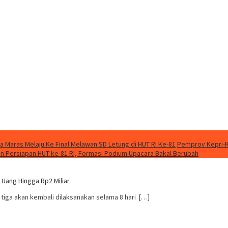
a Maras Melaju Ke Final Melawan SD Letung di HUT RI Ke-81
Pemprov Kepri-K
Persiapan HUT ke-81 RI, Formasi Podium Upacara Bakal Berubah
 Uang Hingga Rp2 Miliar
tiga akan kembali dilaksanakan selama 8 hari […]