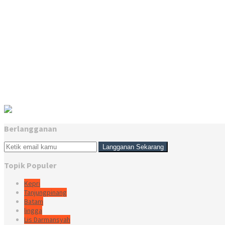
Berlangganan
Topik Populer
Kepri
Tanjungpinang
Batam
lingga
Lis Darmansyah