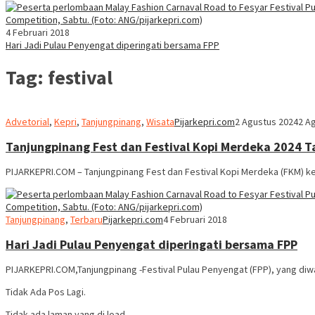
4 Februari 2018
Hari Jadi Pulau Penyengat diperingati bersama FPP
Tag:
festival
Advetorial
,
Kepri
,
Tanjungpinang
,
Wisata
Pijarkepri.com
2 Agustus 2024
2 A
Tanjungpinang Fest dan Festival Kopi Merdeka 2024 T
PIJARKEPRI.COM – Tanjungpinang Fest dan Festival Kopi Merdeka (FKM) ke
Tanjungpinang
,
Terbaru
Pijarkepri.com
4 Februari 2018
Hari Jadi Pulau Penyengat diperingati bersama FPP
PIJARKEPRI.COM,Tanjungpinang -Festival Pulau Penyengat (FPP), yang diw
Tidak Ada Pos Lagi.
Tidak ada laman yang di load.