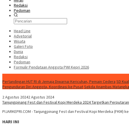
Hijrah
Redaksi
Pedoman
Head Line
Advetorial
Wisata
Galeri Foto
Dunia
Redaksi
Pedoman
Formulir Pendataan Anggota PWI Kepri 2026
Konten Spesial
Pertandingan HUT RI di Jemaja Diwarnai Kericuhan, Pemain Cedera
SD Kual
Pengunduran Diri Anggota, Koordinasi ke Pusat
Sekda Anambas Matangkan 
2 Agustus 2024
2 Agustus 2024
Tanjungpinang Fest dan Festival Kopi Merdeka 2024 Targetkan Perputaran
PIJARKEPRI.COM - Tanjungpinang Fest dan Festival Kopi Merdeka (FKM) ke 
HARI INI