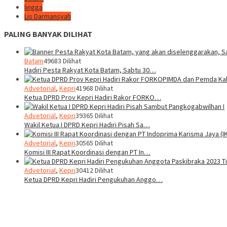
lingga
Lis Darmansyah
PALING BANYAK DILIHAT
Batam
49683 Dilihat
Hadiri Pesta Rakyat Kota Batam, Sabtu 30…
Advetorial
,
Kepri
41968 Dilihat
Ketua DPRD Prov Kepri Hadiri Rakor FORKO…
Advetorial
,
Kepri
39365 Dilihat
Wakil Ketua I DPRD Kepri Hadiri Pisah Sa…
Advetorial
,
Kepri
30565 Dilihat
Komisi III Rapat Koordinasi dengan PT In…
Advetorial
,
Kepri
30412 Dilihat
Ketua DPRD Kepri Hadiri Pengukuhan Anggo…