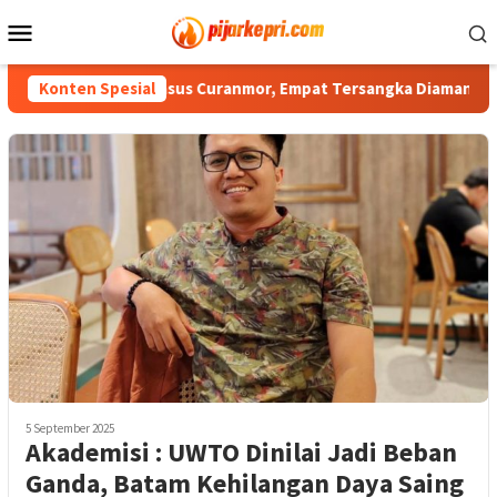
Loncat
Menu
ke
Mobile
konten
g Ungkap Tiga Kasus Curanmor, Empat Tersangka Diamankan
Konten Spesial
5 September 2025
Akademisi : UWTO Dinilai Jadi Beban
Ganda, Batam Kehilangan Daya Saing