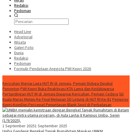
Hijrah
Redaksi
Pedoman
Head Line
Advetorial
Wisata
Galeri Foto
Dunia
Redaksi
Pedoman
Formulir Pendataan Anggota PWI Kepri 2026
Konten Spesial
Kericuhan Warnai Laga HUT RI di Jemaja, Pemain Diduga Dipukul
Penonton
PWI Kepri Buka Reaktivasi KTA Lama dan Kedaluwarsa
Pertandingan HUT RI di Jemaja Diwarnai Kericuhan, Pemain Cedera
SD
Kuala Maras Melaju Ke Final Melawan SD Letung di HUT RI Ke-81
Pemprov
Kepri-KomDigi Percepat Penuntasan Blank Spot di Perbatasan
1 September 2025
1 September 2025
Uniba Gandeng Bengkel Tanjak Rumahitam Majukan UMKM