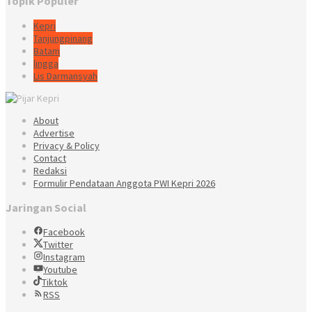
Topik Populer
Kepri
Tanjungpinang
Batam
lingga
Lis Darmansyah
About
Advertise
Privacy & Policy
Contact
Redaksi
Formulir Pendataan Anggota PWI Kepri 2026
Jaringan Social
Facebook
Twitter
Instagram
Youtube
Tiktok
RSS