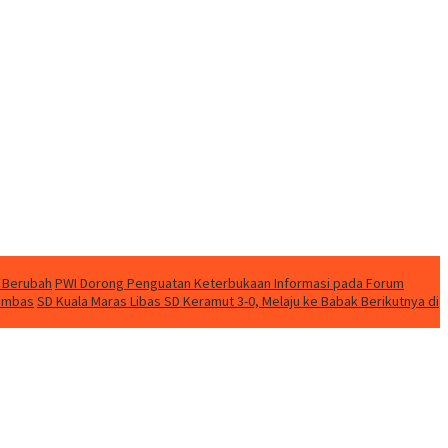
 Berubah
PWI Dorong Penguatan Keterbukaan Informasi pada Forum
nambas
SD Kuala Maras Libas SD Keramut 3-0, Melaju ke Babak Berikutnya di