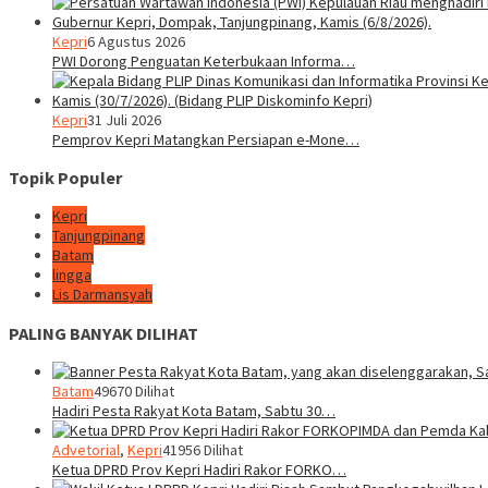
Kepri
6 Agustus 2026
PWI Dorong Penguatan Keterbukaan Informa…
Kepri
31 Juli 2026
Pemprov Kepri Matangkan Persiapan e-Mone…
Topik Populer
Kepri
Tanjungpinang
Batam
lingga
Lis Darmansyah
PALING BANYAK DILIHAT
Batam
49670 Dilihat
Hadiri Pesta Rakyat Kota Batam, Sabtu 30…
Advetorial
,
Kepri
41956 Dilihat
Ketua DPRD Prov Kepri Hadiri Rakor FORKO…