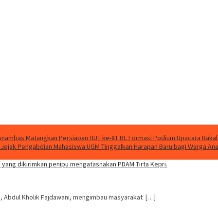
nambas Matangkan Persiapan HUT ke-81 RI, Formasi Podium Upacara Bakal
g, Jejak Pengabdian Mahasiswa UGM Tinggalkan Harapan Baru bagi Warga A
i, Abdul Kholik Fajdawani, mengimbau masyarakat […]