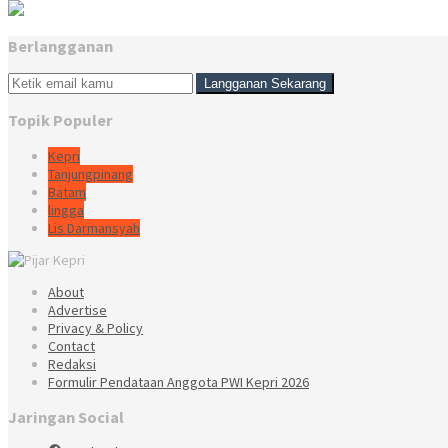
Berlangganan
Topik Populer
Kepri
Tanjungpinang
Batam
lingga
Lis Darmansyah
About
Advertise
Privacy & Policy
Contact
Redaksi
Formulir Pendataan Anggota PWI Kepri 2026
Jaringan Social