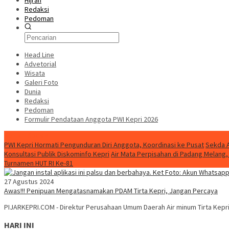
Hijrah
Redaksi
Pedoman
Head Line
Advetorial
Wisata
Galeri Foto
Dunia
Redaksi
Pedoman
Formulir Pendataan Anggota PWI Kepri 2026
Konten Spesial
PWI Kepri Hormati Pengunduran Diri Anggota, Koordinasi ke Pusat
Sekda A
Konsultasi Publik Diskominfo Kepri
Air Mata Perpisahan di Padang Melan
Turnamen HUT RI Ke-81
27 Agustus 2024
Awas!!! Penipuan Mengatasnamakan PDAM Tirta Kepri, Jangan Percaya
PIJARKEPRI.COM - Direktur Perusahaan Umum Daerah Air minum Tirta Kepr
HARI INI