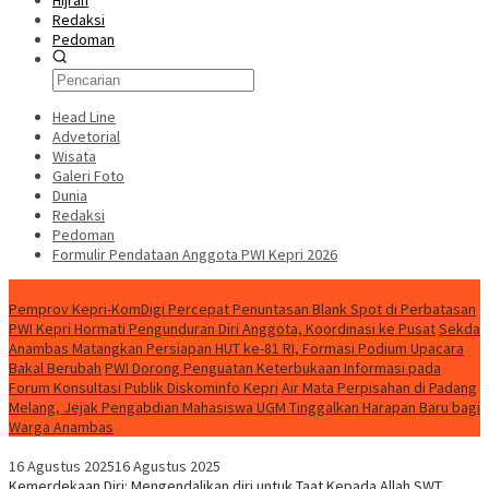
Hijrah
Redaksi
Pedoman
Head Line
Advetorial
Wisata
Galeri Foto
Dunia
Redaksi
Pedoman
Formulir Pendataan Anggota PWI Kepri 2026
Konten Spesial
Pemprov Kepri-KomDigi Percepat Penuntasan Blank Spot di Perbatasan
PWI Kepri Hormati Pengunduran Diri Anggota, Koordinasi ke Pusat
Sekda
Anambas Matangkan Persiapan HUT ke-81 RI, Formasi Podium Upacara
Bakal Berubah
PWI Dorong Penguatan Keterbukaan Informasi pada
Forum Konsultasi Publik Diskominfo Kepri
Air Mata Perpisahan di Padang
Melang, Jejak Pengabdian Mahasiswa UGM Tinggalkan Harapan Baru bagi
Warga Anambas
16 Agustus 2025
16 Agustus 2025
Kemerdekaan Diri: Mengendalikan diri untuk Taat Kepada Allah SWT.