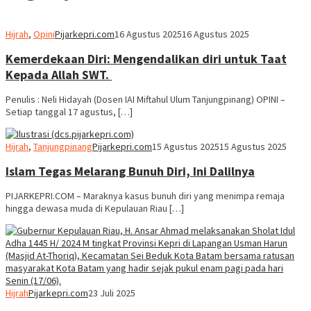
Hijrah
,
Opini
Pijarkepri.com
16 Agustus 2025
16 Agustus 2025
Kemerdekaan Diri: Mengendalikan diri untuk Taat
Kepada Allah SWT.
Penulis : Neli Hidayah (Dosen IAI Miftahul Ulum Tanjungpinang) OPINI –
Setiap tanggal 17 agustus, […]
Hijrah
,
Tanjungpinang
Pijarkepri.com
15 Agustus 2025
15 Agustus 2025
Islam Tegas Melarang Bunuh Diri, Ini Dalilnya
PIJARKEPRI.COM – Maraknya kasus bunuh diri yang menimpa remaja
hingga dewasa muda di Kepulauan Riau […]
Hijrah
Pijarkepri.com
23 Juli 2025