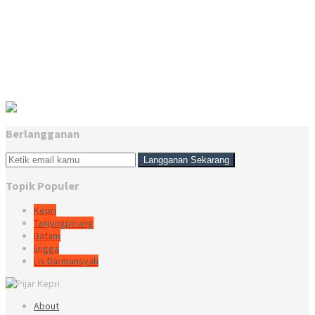
Berlangganan
Topik Populer
Kepri
Tanjungpinang
Batam
lingga
Lis Darmansyah
About