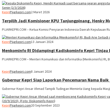
Kepri
Pijarkepri.com
2 Maret 2026
Terpilih Jadi Komisioner KPU Tanjungpinang, Henky M
PIJARKEPRI.COM – Ketua Komisi Penyiaran Indonesia Daerah Kepulauan Ria
Kepri
Pijarkepri.com
13 Januari 2024
Menkominfo RI Didampingi Kadiskominfo Kepri Tinjau
PIJARKEPRI.COM – Menteri Komunikasi dan Informatika (Menkominfo) RI, Bu
Kepri
Pijarkepri.com
8 Januari 2024
Gubernur Kepri Siap Laporkan Pencemaran Nama Baik 
Gubernur Kepri Ansar Ahmad Tampik Tudingan Meminta Uang kepada Masji
Kepri
Pijarkepri.com
20 September 2023