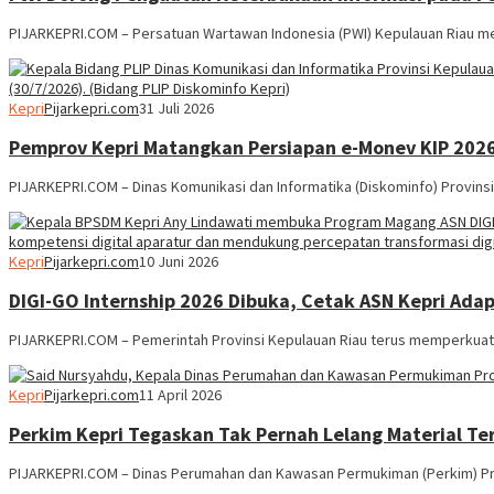
PIJARKEPRI.COM – Persatuan Wartawan Indonesia (PWI) Kepulauan Riau me
Kepri
Pijarkepri.com
31 Juli 2026
Pemprov Kepri Matangkan Persiapan e-Monev KIP 202
PIJARKEPRI.COM – Dinas Komunikasi dan Informatika (Diskominfo) Provins
Kepri
Pijarkepri.com
10 Juni 2026
DIGI-GO Internship 2026 Dibuka, Cetak ASN Kepri Adapti
PIJARKEPRI.COM – Pemerintah Provinsi Kepulauan Riau terus memperkua
Kepri
Pijarkepri.com
11 April 2026
Perkim Kepri Tegaskan Tak Pernah Lelang Material Te
PIJARKEPRI.COM – Dinas Perumahan dan Kawasan Permukiman (Perkim) Pr