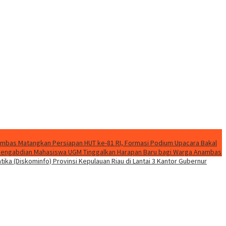
mbas Matangkan Persiapan HUT ke-81 RI, Formasi Podium Upacara Bakal
k Pengabdian Mahasiswa UGM Tinggalkan Harapan Baru bagi Warga Anambas