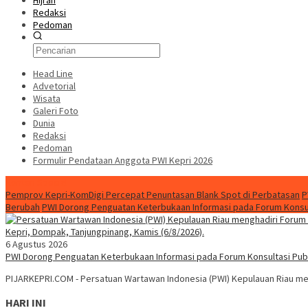
Hijrah
Redaksi
Pedoman
Head Line
Advetorial
Wisata
Galeri Foto
Dunia
Redaksi
Pedoman
Formulir Pendataan Anggota PWI Kepri 2026
Konten Spesial
Pemprov Kepri-KomDigi Percepat Penuntasan Blank Spot di Perbatasan
P
Berubah
PWI Dorong Penguatan Keterbukaan Informasi pada Forum Konsult
6 Agustus 2026
PWI Dorong Penguatan Keterbukaan Informasi pada Forum Konsultasi Publ
PIJARKEPRI.COM - Persatuan Wartawan Indonesia (PWI) Kepulauan Riau men
HARI INI