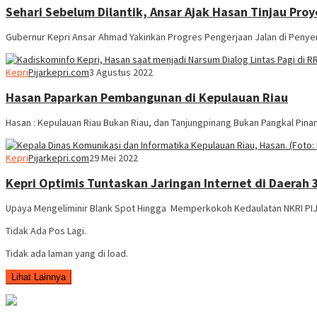
Sehari Sebelum Dilantik, Ansar Ajak Hasan Tinjau Pro
Gubernur Kepri Ansar Ahmad Yakinkan Progres Pengerjaan Jalan di Penye
Kepri
Pijarkepri.com
3 Agustus 2022
Hasan Paparkan Pembangunan di Kepulauan Riau
Hasan : Kepulauan Riau Bukan Riau, dan Tanjungpinang Bukan Pangkal Pin
Kepri
Pijarkepri.com
29 Mei 2022
Kepri Optimis Tuntaskan Jaringan Internet di Daerah 
Upaya Mengeliminir Blank Spot Hingga Memperkokoh Kedaulatan NKRI PI
Tidak Ada Pos Lagi.
Tidak ada laman yang di load.
Lihat Lainnya