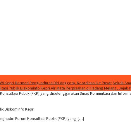
WI Kepri Hormati Pengunduran Diri Anggota, Koordinasi ke Pusat
Sekda Ana
asi Publik Diskominfo Kepri
Air Mata Perpisahan di Padang Melang, Jeja
ik Diskominfo Kepri
ghadiri Forum Konsultasi Publik (FKP) yang […]