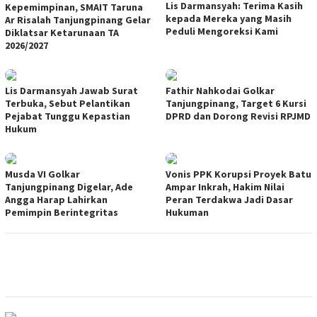
Lis Darmansyah: Terima Kasih
Kepemimpinan, SMAIT Taruna
kepada Mereka yang Masih
Ar Risalah Tanjungpinang Gelar
Peduli Mengoreksi Kami
Diklatsar Ketarunaan TA
2026/2027
Lis Darmansyah Jawab Surat
Fathir Nahkodai Golkar
Terbuka, Sebut Pelantikan
Tanjungpinang, Target 6 Kursi
Pejabat Tunggu Kepastian
DPRD dan Dorong Revisi RPJMD
Hukum
Musda VI Golkar
Vonis PPK Korupsi Proyek Batu
Tanjungpinang Digelar, Ade
Ampar Inkrah, Hakim Nilai
Angga Harap Lahirkan
Peran Terdakwa Jadi Dasar
Pemimpin Berintegritas
Hukuman