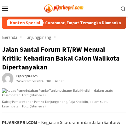
Loncat
Menu
ke
Mobile
konten
gkap Tiga Kasus Curanmor, Empat Tersangka Diamankan
Konten Spesial
Beranda
Tanjungpinang
Jalan Santai Forum RT/RW Menuai
Kritik: Kehadiran Bakal Calon Walikota
Dipertanyakan
Pijarkepri.com
24 September 2024
3016 Dilihat
Kabag Pemerintahan Pemko Tanjungpinang, Raja Kholidin, dalam suatu
kesempatan. Foto: (Istimewa)
PIJARKEPRI.COM
– Kegiatan Silaturahmi dan Jalan Santai &