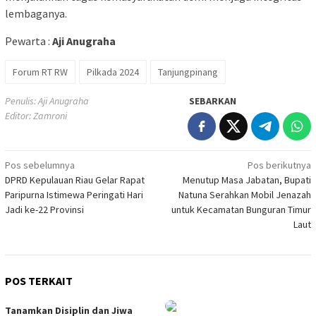
lembaganya.
Pewarta :
Aji Anugraha
Forum RT RW
Pilkada 2024
Tanjungpinang
Penulis: Aji Anugraha
SEBARKAN
Editor: Zamroni
Navigasi
Pos sebelumnya
Pos berikutnya
DPRD Kepulauan Riau Gelar Rapat
Menutup Masa Jabatan, Bupati
pos
Paripurna Istimewa Peringati Hari
Natuna Serahkan Mobil Jenazah
Jadi ke-22 Provinsi
untuk Kecamatan Bunguran Timur
Laut
POS TERKAIT
Tanamkan Disiplin dan Jiwa