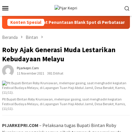
Loncat
Menu
ke
Mobile
konten
-KomDigi Percepat Penuntasan Blank Spot di Perbatasan
Konten Spesial
Beranda
Bintan
Roby Ajak Generasi Muda Lestarikan
Kebudayaan Melayu
Pijarkepri.com
11 November 2021
381 Dilihat
Plt Bupati Bintan Roby Kruniawan, melempar gasing, saat menghadiri kegiatan
Festival Budaya Melayu, di Lapangan Tuan Haji Abdul Jamil, Desa Berakit, Kamis,
(11/11).
PIJARKEPRI.COM
– Pelaksana tugas Bupati Bintan Roby