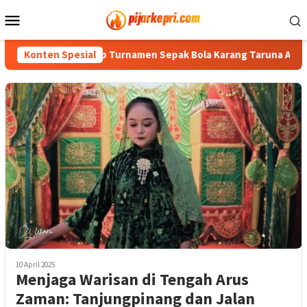
Loncat
Menu
ke
Mobile
konten
ati Aneng Tutup Turnamen Sepak Bola Karang Taruna Anggrek
Konten Spesial
10 April 2025
Menjaga Warisan di Tengah Arus
Zaman: Tanjungpinang dan Jalan