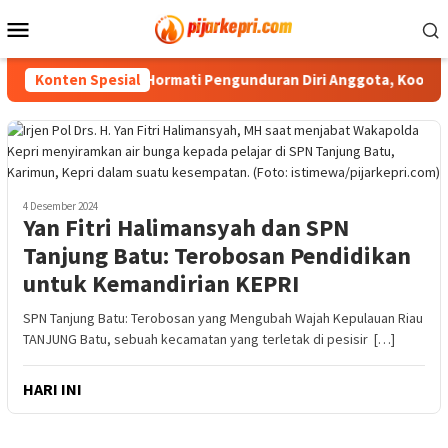
Loncat
Menu
ke
Mobile
konten
PWI Kepri Hormati Pengunduran Diri Anggota, Koordinasi ke
Konten Spesial
4 Desember 2024
Yan Fitri Halimansyah dan SPN
Tanjung Batu: Terobosan Pendidikan
untuk Kemandirian KEPRI
SPN Tanjung Batu: Terobosan yang Mengubah Wajah Kepulauan Riau
TANJUNG Batu, sebuah kecamatan yang terletak di pesisir […]
HARI INI