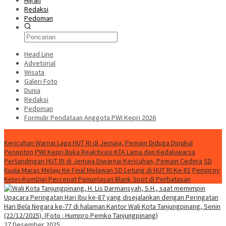
Hijrah
Redaksi
Pedoman
Head Line
Advetorial
Wisata
Galeri Foto
Dunia
Redaksi
Pedoman
Formulir Pendataan Anggota PWI Kepri 2026
Konten Spesial
Kericuhan Warnai Laga HUT RI di Jemaja, Pemain Diduga Dipukul
Penonton
PWI Kepri Buka Reaktivasi KTA Lama dan Kedaluwarsa
Pertandingan HUT RI di Jemaja Diwarnai Kericuhan, Pemain Cedera
SD
Kuala Maras Melaju Ke Final Melawan SD Letung di HUT RI Ke-81
Pemprov
Kepri-KomDigi Percepat Penuntasan Blank Spot di Perbatasan
27 Desember 2025