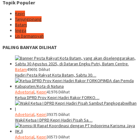
Topik Populer
Kepri
Tanjungpinang
Batam
lingga
Lis Darmansyah
PALING BANYAK DILIHAT
Batam
49691 Dilihat
Hadiri Pesta Rakyat Kota Batam, Sabtu 30…
Advetorial
,
Kepri
41976 Dilihat
Ketua DPRD Prov Kepri Hadiri Rakor FORKO…
Advetorial
,
Kepri
39375 Dilihat
Wakil Ketua I DPRD Kepri Hadiri Pisah Sa…
Advetorial
,
Kepri
30573 Dilihat