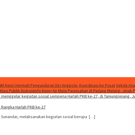
WI Kepri Hormati Pengunduran Diri Anggota, Koordinasi ke Pusat
Sekda Ana
asi Publik Diskominfo Kepri
Air Mata Perpisahan di Padang Melang, Jeja
m Rangka Harlah PKB ke-27
e Sunandar, melaksanakan kegiatan sosial berupa […]