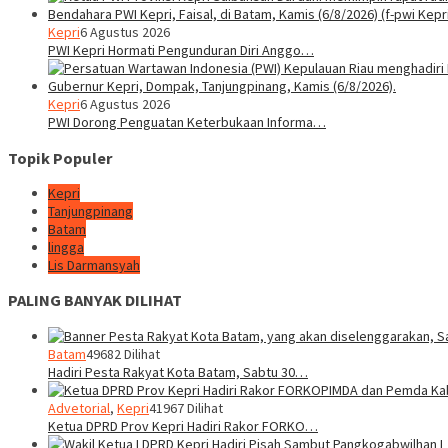
Kepri
6 Agustus 2026
PWI Kepri Hormati Pengunduran Diri Anggo…
Kepri
6 Agustus 2026
PWI Dorong Penguatan Keterbukaan Informa…
Topik Populer
Kepri
Tanjungpinang
Batam
lingga
Lis Darmansyah
PALING BANYAK DILIHAT
Batam
49682 Dilihat
Hadiri Pesta Rakyat Kota Batam, Sabtu 30…
Advetorial
,
Kepri
41967 Dilihat
Ketua DPRD Prov Kepri Hadiri Rakor FORKO…