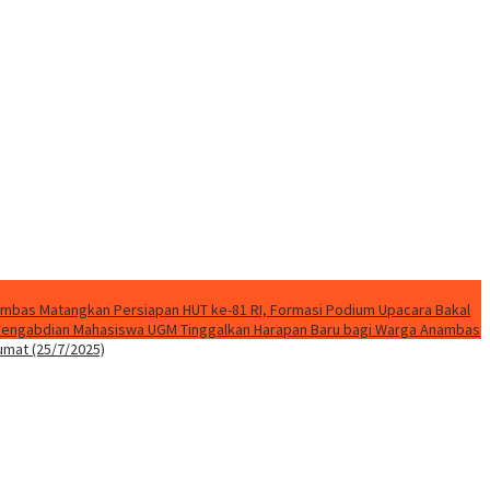
mbas Matangkan Persiapan HUT ke-81 RI, Formasi Podium Upacara Bakal
k Pengabdian Mahasiswa UGM Tinggalkan Harapan Baru bagi Warga Anambas