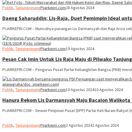
Politik
,
Tanjungpinang
Pijarkepri.com
28 Agustus 2024
Daeng Saharuddin: Lis-Raja, Duet Pemimpin Ideal un
PIJARKEPRI.COM – Munculnya pasangan Lis Darmansyah dan Raja Ariza seba
Politik
,
Tanjungpinang
Pijarkepri.com
19 Agustus 2024
Pesan Cak Imin Untuk Lis Raja Maju di Pilwako Tanjun
PIJARKEPRI.COM – Pengurus Pusat Partai Kebangkitan Bangsa (PKB) merek
Politik
,
Tanjungpinang
Pijarkepri.com
10 Agustus 2024
10 Agustus 2024
Hanura Rekom Lis Darmansyah Maju Bacalon Walikota
PIJARKEPRI.COM – Dewan Pimpinan Pusat (DPP) Partai Hati Nurani Rakyat
Politik
,
Tanjungpinang
Pijarkepri.com
2 Agustus 2024
2 Agustus 2024