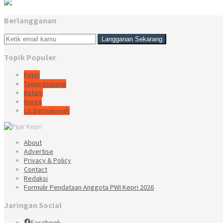
Berlangganan
Topik Populer
Kepri
Tanjungpinang
Batam
lingga
Lis Darmansyah
About
Advertise
Privacy & Policy
Contact
Redaksi
Formulir Pendataan Anggota PWI Kepri 2026
Jaringan Social
Facebook