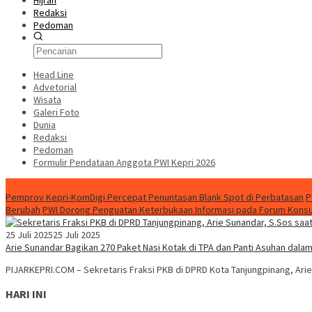
Hijrah
Redaksi
Pedoman
Head Line
Advetorial
Wisata
Galeri Foto
Dunia
Redaksi
Pedoman
Formulir Pendataan Anggota PWI Kepri 2026
Konten Spesial
Pemprov Kepri-KomDigi Percepat Penuntasan Blank Spot di Perbatasan
P
Berubah
PWI Dorong Penguatan Keterbukaan Informasi pada Forum Konsult
25 Juli 2025
25 Juli 2025
Arie Sunandar Bagikan 270 Paket Nasi Kotak di TPA dan Panti Asuhan dala
PIJARKEPRI.COM – Sekretaris Fraksi PKB di DPRD Kota Tanjungpinang, Ari
HARI INI