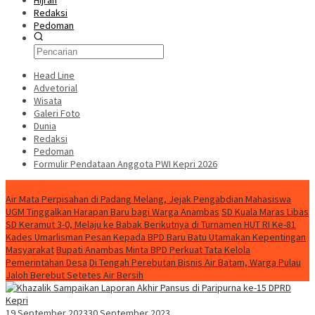
Hijrah
Redaksi
Pedoman
Head Line
Advetorial
Wisata
Galeri Foto
Dunia
Redaksi
Pedoman
Formulir Pendataan Anggota PWI Kepri 2026
Konten Spesial
Air Mata Perpisahan di Padang Melang, Jejak Pengabdian Mahasiswa
UGM Tinggalkan Harapan Baru bagi Warga Anambas
SD Kuala Maras Libas
SD Keramut 3-0, Melaju ke Babak Berikutnya di Turnamen HUT RI Ke-81
Kades Umarlisman Pesan Kepada BPD Baru Batu Utamakan Kepentingan
Masyarakat
Bupati Anambas Minta BPD Perkuat Tata Kelola
Pemerintahan Desa
Di Tengah Perebutan Bisnis Air Batam, Warga Pulau
Jaloh Berebut Setetes Air Bersih
19 September 2023
30 September 2023