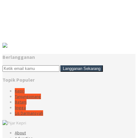
Berlangganan
Topik Populer
Kepri
Tanjungpinang
Batam
lingga
Lis Darmansyah
About