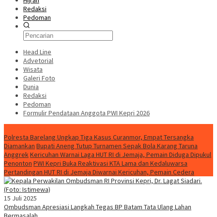
Hijrah
Redaksi
Pedoman
Head Line
Advetorial
Wisata
Galeri Foto
Dunia
Redaksi
Pedoman
Formulir Pendataan Anggota PWI Kepri 2026
Konten Spesial
Polresta Barelang Ungkap Tiga Kasus Curanmor, Empat Tersangka
Diamankan
Bupati Aneng Tutup Turnamen Sepak Bola Karang Taruna
Anggrek
Kericuhan Warnai Laga HUT RI di Jemaja, Pemain Diduga Dipukul
Penonton
PWI Kepri Buka Reaktivasi KTA Lama dan Kedaluwarsa
Pertandingan HUT RI di Jemaja Diwarnai Kericuhan, Pemain Cedera
15 Juli 2025
Ombudsman Apresiasi Langkah Tegas BP Batam Tata Ulang Lahan
Bermasalah