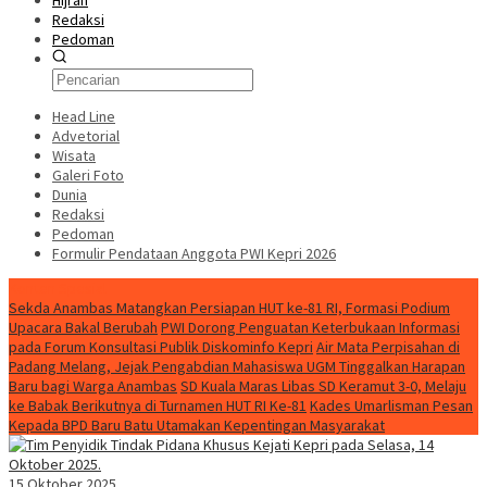
Hijrah
Redaksi
Pedoman
Head Line
Advetorial
Wisata
Galeri Foto
Dunia
Redaksi
Pedoman
Formulir Pendataan Anggota PWI Kepri 2026
Konten Spesial
Sekda Anambas Matangkan Persiapan HUT ke-81 RI, Formasi Podium
Upacara Bakal Berubah
PWI Dorong Penguatan Keterbukaan Informasi
pada Forum Konsultasi Publik Diskominfo Kepri
Air Mata Perpisahan di
Padang Melang, Jejak Pengabdian Mahasiswa UGM Tinggalkan Harapan
Baru bagi Warga Anambas
SD Kuala Maras Libas SD Keramut 3-0, Melaju
ke Babak Berikutnya di Turnamen HUT RI Ke-81
Kades Umarlisman Pesan
Kepada BPD Baru Batu Utamakan Kepentingan Masyarakat
15 Oktober 2025