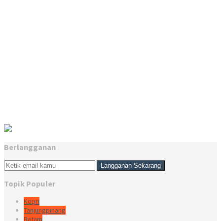
Berlangganan
Topik Populer
Kepri
Tanjungpinang
Batam