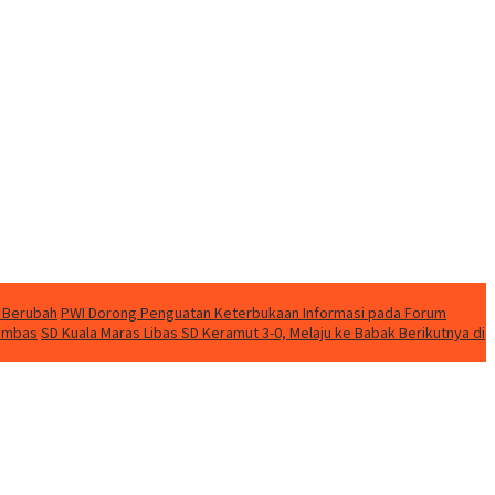
 Berubah
PWI Dorong Penguatan Keterbukaan Informasi pada Forum
nambas
SD Kuala Maras Libas SD Keramut 3-0, Melaju ke Babak Berikutnya di