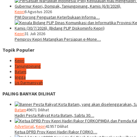
Kepri
6 Agustus 2026
PWI Dorong Penguatan Keterbukaan Informa…
Kepri
31 Juli 2026
Pemprov Kepri Matangkan Persiapan e-Mone…
Topik Populer
Kepri
Tanjungpinang
Batam
lingga
Lis Darmansyah
PALING BANYAK DILIHAT
Batam
49671 Dilihat
Hadiri Pesta Rakyat Kota Batam, Sabtu 30…
Advetorial
,
Kepri
41957 Dilihat
Ketua DPRD Prov Kepri Hadiri Rakor FORKO…