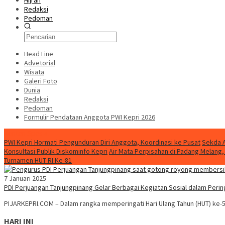
Hijrah
Redaksi
Pedoman
Head Line
Advetorial
Wisata
Galeri Foto
Dunia
Redaksi
Pedoman
Formulir Pendataan Anggota PWI Kepri 2026
Konten Spesial
PWI Kepri Hormati Pengunduran Diri Anggota, Koordinasi ke Pusat
Sekda A
Konsultasi Publik Diskominfo Kepri
Air Mata Perpisahan di Padang Melan
Turnamen HUT RI Ke-81
7 Januari 2025
PDI Perjuangan Tanjungpinang Gelar Berbagai Kegiatan Sosial dalam Peri
PIJARKEPRI.COM – Dalam rangka memperingati Hari Ulang Tahun (HUT) ke-5
HARI INI