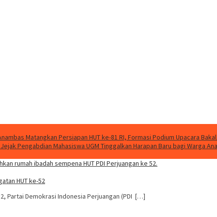
nambas Matangkan Persiapan HUT ke-81 RI, Formasi Podium Upacara Bakal
g, Jejak Pengabdian Mahasiswa UGM Tinggalkan Harapan Baru bagi Warga A
ngatan HUT ke-52
2, Partai Demokrasi Indonesia Perjuangan (PDI […]