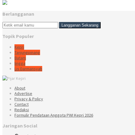
Berlangganan
Topik Populer
Kepri
Tanjungpinang
Batam
lingga
Lis Darmansyah
About
Advertise
Privacy & Policy
Contact
Redaksi
Formulir Pendataan Anggota PWI Kepri 2026
Jaringan Social