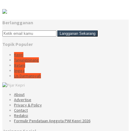
Berlangganan
Topik Populer
Kepri
Tanjungpinang
Batam
lingga
Lis Darmansyah
About
Advertise
Privacy & Policy
Contact
Redaksi
Formulir Pendataan Anggota PWI Kepri 2026
Jaringan Social