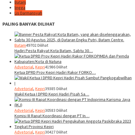
Batam
lingga
Lis Darmansyah
PALING BANYAK DILIHAT
Batam
49702 Dilihat
Hadiri Pesta Rakyat Kota Batam, Sabtu 30…
Advetorial
,
Kepri
41986 Dilihat
Ketua DPRD Prov Kepri Hadiri Rakor FORKO…
Advetorial
,
Kepri
39385 Dilihat
Wakil Ketua I DPRD Kepri Hadiri Pisah Sa…
Advetorial
,
Kepri
30583 Dilihat
Komisi III Rapat Koordinasi dengan PT In…
Advetorial
,
Kepri
30427 Dilihat