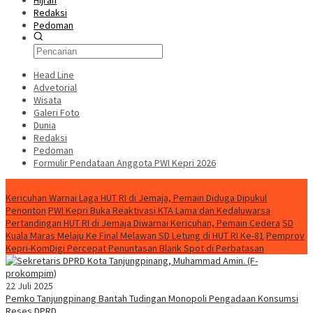
Hijrah
Redaksi
Pedoman
Head Line
Advetorial
Wisata
Galeri Foto
Dunia
Redaksi
Pedoman
Formulir Pendataan Anggota PWI Kepri 2026
Konten Spesial
Kericuhan Warnai Laga HUT RI di Jemaja, Pemain Diduga Dipukul
Penonton
PWI Kepri Buka Reaktivasi KTA Lama dan Kedaluwarsa
Pertandingan HUT RI di Jemaja Diwarnai Kericuhan, Pemain Cedera
SD
Kuala Maras Melaju Ke Final Melawan SD Letung di HUT RI Ke-81
Pemprov
Kepri-KomDigi Percepat Penuntasan Blank Spot di Perbatasan
22 Juli 2025
Pemko Tanjungpinang Bantah Tudingan Monopoli Pengadaan Konsumsi
Reses DPRD