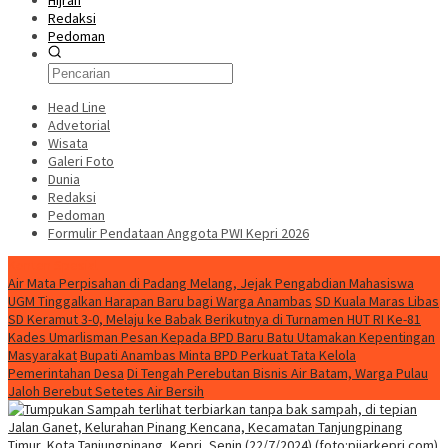
Hijrah
Redaksi
Pedoman
Head Line
Advetorial
Wisata
Galeri Foto
Dunia
Redaksi
Pedoman
Formulir Pendataan Anggota PWI Kepri 2026
Konten Spesial
Air Mata Perpisahan di Padang Melang, Jejak Pengabdian Mahasiswa
UGM Tinggalkan Harapan Baru bagi Warga Anambas
SD Kuala Maras Libas
SD Keramut 3-0, Melaju ke Babak Berikutnya di Turnamen HUT RI Ke-81
Kades Umarlisman Pesan Kepada BPD Baru Batu Utamakan Kepentingan
Masyarakat
Bupati Anambas Minta BPD Perkuat Tata Kelola
Pemerintahan Desa
Di Tengah Perebutan Bisnis Air Batam, Warga Pulau
Jaloh Berebut Setetes Air Bersih