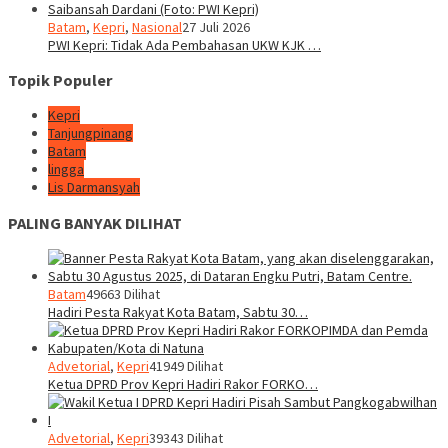
Batam
,
Kepri
,
Nasional
27 Juli 2026
PWI Kepri: Tidak Ada Pembahasan UKW KJK …
Topik Populer
Kepri
Tanjungpinang
Batam
lingga
Lis Darmansyah
PALING BANYAK DILIHAT
Batam
49663 Dilihat
Hadiri Pesta Rakyat Kota Batam, Sabtu 30…
Advetorial
,
Kepri
41949 Dilihat
Ketua DPRD Prov Kepri Hadiri Rakor FORKO…
Advetorial
,
Kepri
39343 Dilihat