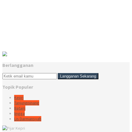
Berlangganan
Topik Populer
Kepri
Tanjungpinang
Batam
lingga
Lis Darmansyah