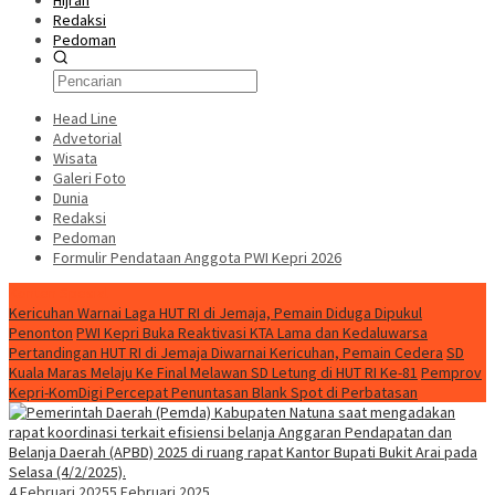
Hijrah
Redaksi
Pedoman
Head Line
Advetorial
Wisata
Galeri Foto
Dunia
Redaksi
Pedoman
Formulir Pendataan Anggota PWI Kepri 2026
Konten Spesial
Kericuhan Warnai Laga HUT RI di Jemaja, Pemain Diduga Dipukul
Penonton
PWI Kepri Buka Reaktivasi KTA Lama dan Kedaluwarsa
Pertandingan HUT RI di Jemaja Diwarnai Kericuhan, Pemain Cedera
SD
Kuala Maras Melaju Ke Final Melawan SD Letung di HUT RI Ke-81
Pemprov
Kepri-KomDigi Percepat Penuntasan Blank Spot di Perbatasan
4 Februari 2025
5 Februari 2025