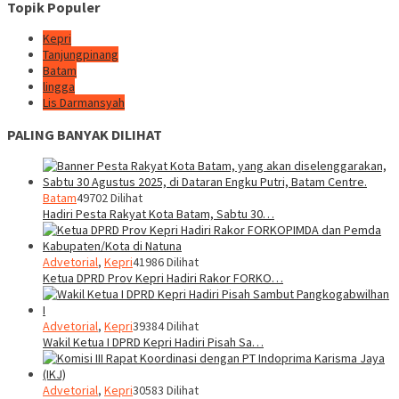
Topik Populer
Kepri
Tanjungpinang
Batam
lingga
Lis Darmansyah
PALING BANYAK DILIHAT
Batam
49702 Dilihat
Hadiri Pesta Rakyat Kota Batam, Sabtu 30…
Advetorial
,
Kepri
41986 Dilihat
Ketua DPRD Prov Kepri Hadiri Rakor FORKO…
Advetorial
,
Kepri
39384 Dilihat
Wakil Ketua I DPRD Kepri Hadiri Pisah Sa…
Advetorial
,
Kepri
30583 Dilihat