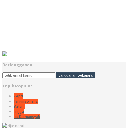
Berlangganan
Topik Populer
Kepri
Tanjungpinang
Batam
lingga
Lis Darmansyah