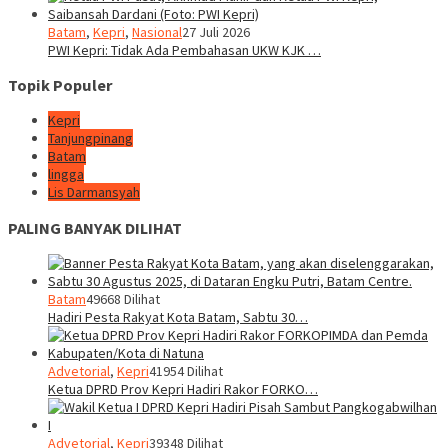
Batam
,
Kepri
,
Nasional
27 Juli 2026
PWI Kepri: Tidak Ada Pembahasan UKW KJK …
Topik Populer
Kepri
Tanjungpinang
Batam
lingga
Lis Darmansyah
PALING BANYAK DILIHAT
Batam
49668 Dilihat
Hadiri Pesta Rakyat Kota Batam, Sabtu 30…
Advetorial
,
Kepri
41954 Dilihat
Ketua DPRD Prov Kepri Hadiri Rakor FORKO…
Advetorial
,
Kepri
39348 Dilihat