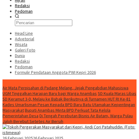
Hijrah
Redaksi
Pedoman
Head Line
Advetorial
Wisata
Galeri Foto
Dunia
Redaksi
Pedoman
Formulir Pendataan Anggota PWI Kepri 2026
Konten Spesial
Air Mata Perpisahan di Padang Melang, Jejak Pengabdian Mahasiswa
UGM Tinggalkan Harapan Baru bagi Warga Anambas
SD Kuala Maras Libas
SD Keramut 3-0, Melaju ke Babak Berikutnya di Turnamen HUT RI Ke-81
Kades Umarlisman Pesan Kepada BPD Baru Batu Utamakan Kepentingan
Masyarakat
Bupati Anambas Minta BPD Perkuat Tata Kelola
Pemerintahan Desa
Di Tengah Perebutan Bisnis Air Batam, Warga Pulau
Jaloh Berebut Setetes Air Bersih
26 Februari 2025
26 Februari 2025