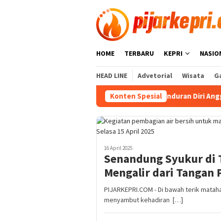
Loncat
ke
konten
HOME
TERBARU
KEPRI
NASIO
HEAD LINE
Advetorial
Wisata
Ga
san
PWI Kepri Hormati Pengunduran Diri Anggota, Koordi
Konten Spesial
16 April 2025
Senandung Syukur di T
Mengalir dari Tangan P
PIJARKEPRI.COM - Di bawah terik mataha
menyambut kehadiran […]