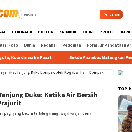
Pencarian
NAL
OLAHRAGA
POLITIK
KRIMINAL
OPINI
PROFIL
HIJRA
leri Foto
Dunia
Redaksi
Pedoman
Formulir Pendataan An
nasi ke Pusat
Sekda Anambas Matangkan Persiapan HUT ke
TOPIK
anjung Duku: Ketika Air Bersih
rajurit
ri pagi yang belum terlalu garang, wajah-wajah ceria