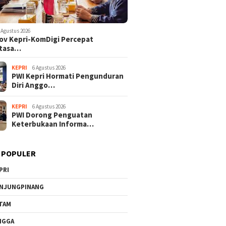
 Agustus 2026
v Kepri-KomDigi Percepat
tasa…
KEPRI
6 Agustus 2026
PWI Kepri Hormati Pengunduran
Diri Anggo…
KEPRI
6 Agustus 2026
PWI Dorong Penguatan
Keterbukaan Informa…
 POPULER
PRI
NJUNGPINANG
TAM
NGGA