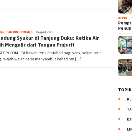
KEPRI
7
Pempro
Penun
NAL
,
TANJUNGPINANG
Pijarkepri.com
16 April 2025
ndung Syukur di Tanjung Duku: Ketika Air
ih Mengalir dari Tangan Prajurit
EPRI.COM – Di bawah terik matahari pagi yang belum terlalu
g, wajah-wajah ceria menyambut kehadiran […]
TOPIK
KE
TA
BA
LI