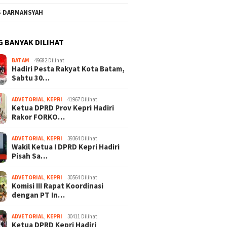
S DARMANSYAH
G BANYAK DILIHAT
BATAM
49682 Dilihat
Hadiri Pesta Rakyat Kota Batam,
Sabtu 30…
ADVETORIAL
,
KEPRI
41967 Dilihat
Ketua DPRD Prov Kepri Hadiri
Rakor FORKO…
ADVETORIAL
,
KEPRI
39364 Dilihat
Wakil Ketua I DPRD Kepri Hadiri
Pisah Sa…
ADVETORIAL
,
KEPRI
30564 Dilihat
Komisi III Rapat Koordinasi
dengan PT In…
ADVETORIAL
,
KEPRI
30411 Dilihat
Ketua DPRD Kepri Hadiri