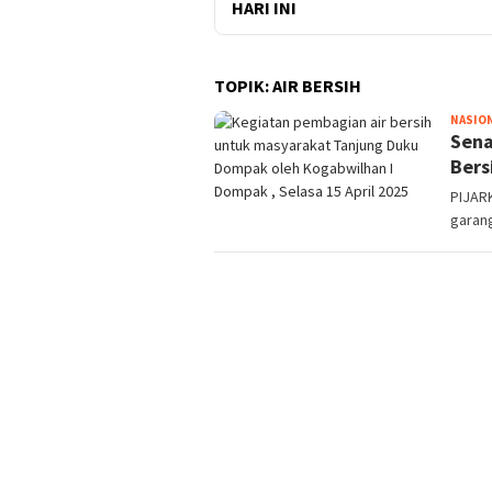
HARI INI
TOPIK:
AIR BERSIH
NASIO
Sena
Bers
PIJARK
garan