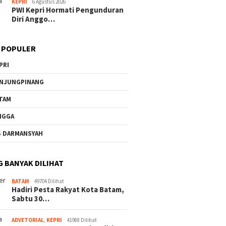
KEPRI
6 Agustus 2026
PWI Kepri Hormati Pengunduran
Diri Anggo…
 POPULER
PRI
NJUNGPINANG
TAM
NGGA
S DARMANSYAH
G BANYAK DILIHAT
BATAM
49704 Dilihat
Hadiri Pesta Rakyat Kota Batam,
Sabtu 30…
ADVETORIAL
,
KEPRI
41988 Dilihat