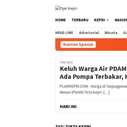
Loncat
ke
konten
HOME
TERBARU
KEPRI
NASIO
HEAD LINE
Advetorial
Wisata
Ga
Konten Spesial
3 Mei 2023
Keluh Warga Air PDAM 
Ada Pompa Terbakar, H
PIJARKEPRI.COM - Warga di Tanjungpina
Minum (PDAM) Tirta Kepri […]
HARI INI
TAG:
TIRTA KEPRI