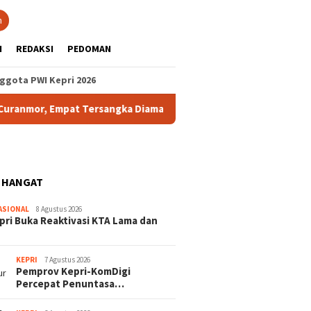
n
H
REDAKSI
PEDOMAN
ggota PWI Kepri 2026
mor, Empat Tersangka Diamankan
Bupati Aneng Tutup Tu
 HANGAT
ASIONAL
8 Agustus 2026
pri Buka Reaktivasi KTA Lama dan
KEPRI
7 Agustus 2026
Pemprov Kepri-KomDigi
Percepat Penuntasa…