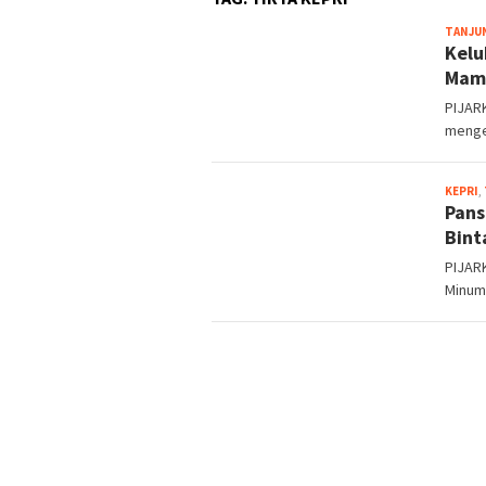
TANJU
Kelu
Mama
PIJAR
mengel
KEPRI
,
Pans
Bint
PIJARK
Minum