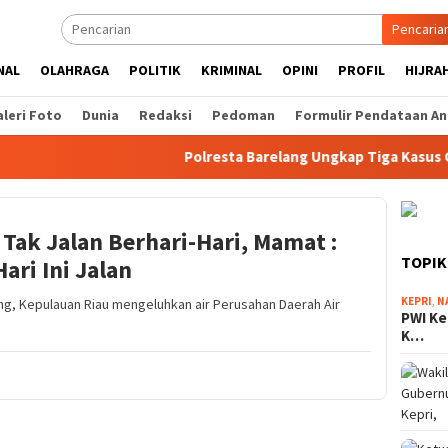
Pencaria
NAL
OLAHRAGA
POLITIK
KRIMINAL
OPINI
PROFIL
HIJRA
leri Foto
Dunia
Redaksi
Pedoman
Formulir Pendataan An
Polresta Barelang Ungkap Tiga Kasus Curan
Tak Jalan Berhari-Hari, Mamat :
TOPIK
ari Ini Jalan
KEPRI
,
N
ng, Kepulauan Riau mengeluhkan air Perusahan Daerah Air
PWI Ke
K…