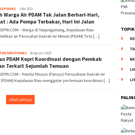
NGPINANG
Pijarkepri.com
3 Mei 2023
h Warga Air PDAM Tak Jalan Berhari-Hari,
t : Ada Pompa Terbakar, Hari Ini Jalan
TOPIK
KEPRI.COM – Warga di Tanjungpinang, Kepulauan Riau
uhkan air Perusahan Daerah Air Minum (PDAM) Tirta […]
KE
TA
TANJUNGPINANG
Pijarkepri.com
26 Agustus 2020
us PDAM Kepri Koordinasi dengan Pemkab
BA
an Terkait Sejumlah Temuan
LI
EPRI.COM – Panitia Khusus (Pansus) Perusahaan Daerah Air
LI
 (PDAM) Kepulauan Riau menggelar pertemuan koordinasi […]
PALIN
Lihat Lainnya