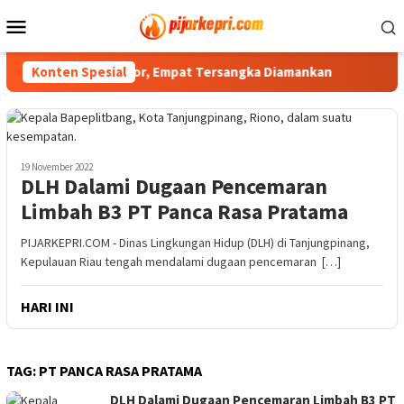
Loncat
Menu
ke
Mobile
konten
Tiga Kasus Curanmor, Empat Tersangka Diamankan
Konten Spesial
Bupati
19 November 2022
DLH Dalami Dugaan Pencemaran
Limbah B3 PT Panca Rasa Pratama
PIJARKEPRI.COM - Dinas Lingkungan Hidup (DLH) di Tanjungpinang,
Kepulauan Riau tengah mendalami dugaan pencemaran […]
HARI INI
TAG:
PT PANCA RASA PRATAMA
DLH Dalami Dugaan Pencemaran Limbah B3 PT