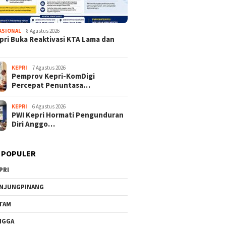
ASIONAL
8 Agustus 2026
pri Buka Reaktivasi KTA Lama dan
KEPRI
7 Agustus 2026
Pemprov Kepri-KomDigi
Percepat Penuntasa…
KEPRI
6 Agustus 2026
PWI Kepri Hormati Pengunduran
Diri Anggo…
 POPULER
PRI
NJUNGPINANG
TAM
NGGA