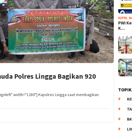
KEPRI
,
N
PWI Ke
K…
uda Polres Lingga Bagikan 920
TOPIK
lignleft" width="1280"] Kapolres Lingga saat membagikan
KE
TA
BA
LI