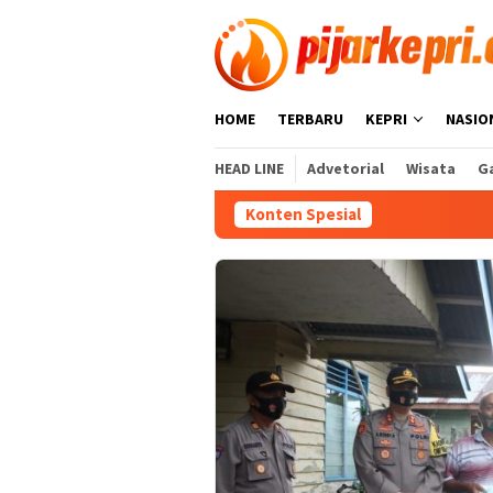
Loncat
ke
konten
HOME
TERBARU
KEPRI
NASIO
HEAD LINE
Advetorial
Wisata
Ga
Konten Spesial
Po