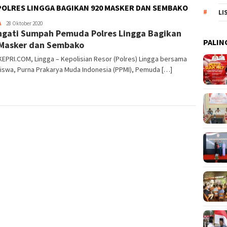
OLRES LINGGA BAGIKAN 920 MASKER DAN SEMBAKO
LI
A
Pijarkepri.com
28 Oktober 2020
ngati Sumpah Pemuda Polres Lingga Bagikan
PALIN
Masker dan Sembako
EPRI.COM, Lingga – Kepolisian Resor (Polres) Lingga bersama
iswa, Purna Prakarya Muda Indonesia (PPMI), Pemuda […]