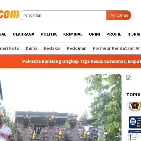
Pencarian
NAL
OLAHRAGA
POLITIK
KRIMINAL
OPINI
PROFIL
HIJRA
leri Foto
Dunia
Redaksi
Pedoman
Formulir Pendataan An
lresta Barelang Ungkap Tiga Kasus Curanmor, Empat Tersangka
TOPIK