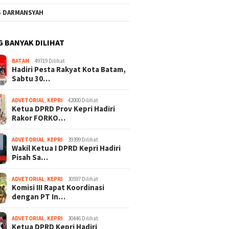
S DARMANSYAH
G BANYAK DILIHAT
BATAM
49719 Dilihat
Hadiri Pesta Rakyat Kota Batam,
Sabtu 30…
ADVETORIAL
,
KEPRI
42000 Dilihat
Ketua DPRD Prov Kepri Hadiri
Rakor FORKO…
ADVETORIAL
,
KEPRI
39399 Dilihat
Wakil Ketua I DPRD Kepri Hadiri
Pisah Sa…
ADVETORIAL
,
KEPRI
30597 Dilihat
Komisi III Rapat Koordinasi
dengan PT In…
ADVETORIAL
,
KEPRI
30446 Dilihat
Ketua DPRD Kepri Hadiri