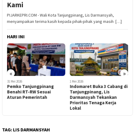
Kami
PIJARKEPRI.COM - Wali Kota Tanjungpinang, Lis Darmansyah,
menyampaikan terima kasih kepada pihak-pihak yang masih […]
HARI INI
«
»
31 Mei 2026
1 Mei 2026
2
Pemko Tanjungpinang
Indomaret Buka 3 Cabang di
H
Benahi RT-RW Sesuai
Tanjungpinang, Lis
G
u
Aturan Pemerintah
Darmansyah Tekankan
H
Prioritas Tenaga Kerja
Lokal
TAG:
LIS DARMANSYAH