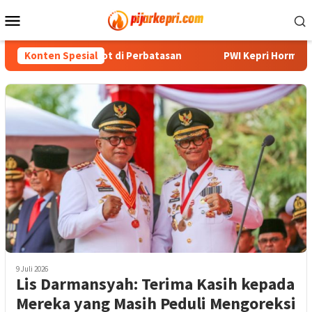
Loncat
Menu
ke
Mobile
konten
an Blank Spot di Perbatasan
Konten Spesial
PWI Kepri Hormati Pengundu
9 Juli 2026
Lis Darmansyah: Terima Kasih kepada
Mereka yang Masih Peduli Mengoreksi